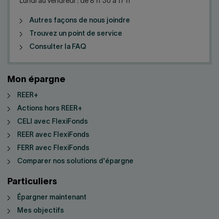
Nous joindre
Salle de presse
Lundi au vendredi : de 8 h 30 à 17 h
Autres façons de nous joindre
English
Trouvez un point de service
Consulter la FAQ
Mon épargne
REER+
Actions hors REER+
CELI avec FlexiFonds
REER avec FlexiFonds
FERR avec FlexiFonds
Comparer nos solutions d'épargne
Particuliers
Épargner maintenant
Mes objectifs