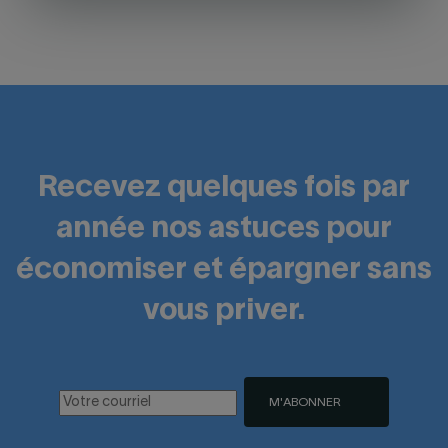
Recevez quelques fois par
année nos astuces pour
économiser et épargner sans
vous priver.
M'ABONNER