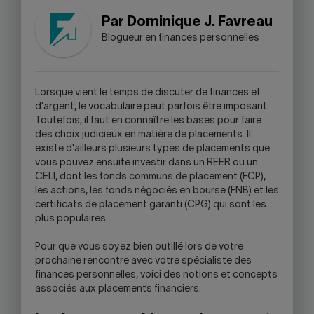
-
WARNING,
Par Dominique J. Favreau
THIS
Blogueur en finances personnelles
LINK
WILL
OPEN
YOUR
L
orsque vient le temps de discuter de finances et
SKYPE
d'argent, le vocabulaire peut parfois être imposant.
APPLICATION.
Toutefois, il faut en connaître les bases pour faire
des choix judicieux en matière de placements. Il
existe d'ailleurs plusieurs types de placements que
vous pouvez ensuite investir dans un REER ou un
CELI, dont les fonds communs de placement (FCP),
les actions, les fonds négociés en bourse (FNB) et les
certificats de placement garanti (CPG) qui sont les
plus populaires.
Pour que vous soyez bien outillé lors de votre
prochaine rencontre avec votre spécialiste des
finances personnelles, voici des notions et concepts
associés aux placements financiers.