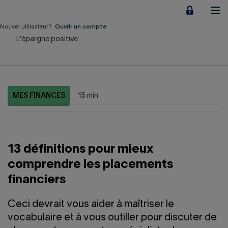
Aller
au
contenu
Nouvel utilisateur?
Ouvrir un compte
L'épargne positive
Particuliers
Employeurs
Financement d'entreprise
MES FINANCES
15 min
Notre Impact
À propos
13 définitions pour mieux
comprendre les placements
financiers
LIENS RAPIDES
Ceci devrait vous aider à maîtriser le
Accueil
Carrière
vocabulaire et à vous outiller pour discuter de