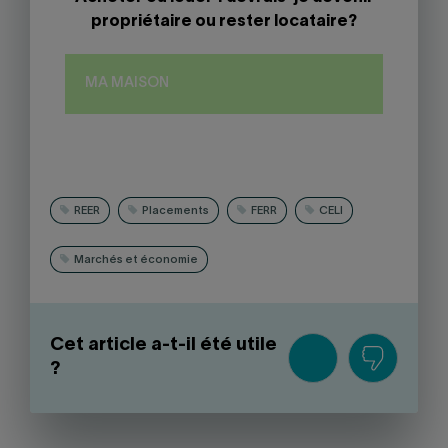
propriétaire ou rester locataire?
MA MAISON
REER
Placements
FERR
CELI
Marchés et économie
Cet article a-t-il été utile
?