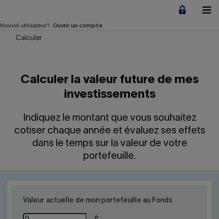
Aller
au
contenu
Nouvel utilisateur?
Ouvrir un compte
Calculer
Particuliers
Employeurs
Calculer la valeur future de mes
Financement d'entreprise
investissements
Notre Impact
Indiquez le montant que vous souhaitez
cotiser chaque année et évaluez ses effets
À propos
dans le temps sur la valeur de votre
portefeuille.
LIENS RAPIDES
Accueil
Carrière
Valeur actuelle de mon portefeuille au Fonds