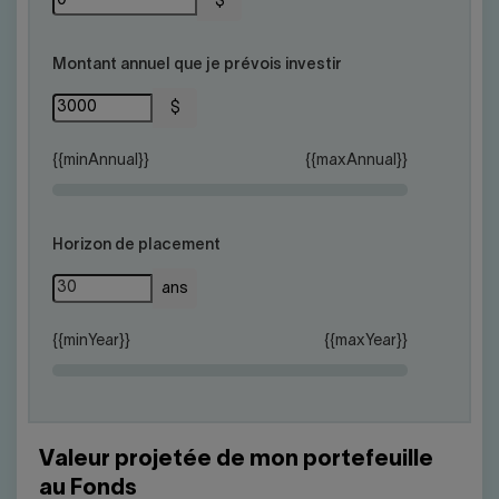
Nous joindre
$
Salle de presse
English
Montant annuel que je prévois investir
$
{{minAnnual}}
{{maxAnnual}}
Horizon de placement
ans
{{minYear}}
{{maxYear}}
Valeur projetée de mon portefeuille
au Fonds