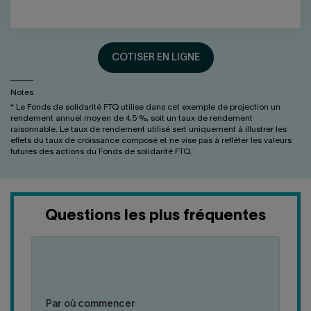
COTISER EN LIGNE
Notes
* Le Fonds de solidarité FTQ utilise dans cet exemple de projection un
rendement annuel moyen de 4,5 %, soit un taux de rendement
raisonnable. Le taux de rendement utilisé sert uniquement à illustrer les
effets du taux de croissance composé et ne vise pas à refléter les valeurs
futures des actions du Fonds de solidarité FTQ.
Questions les plus fréquentes
cliquer
cliquer
pour
pour
Plusieurs spécialistes s’accordent à dire que si
fermer
ouvrir
vous souhaitez maintenir votre niveau de vie à la
Par où commencer
la
la
retraite, vous aurez besoin d’environ 70 % de