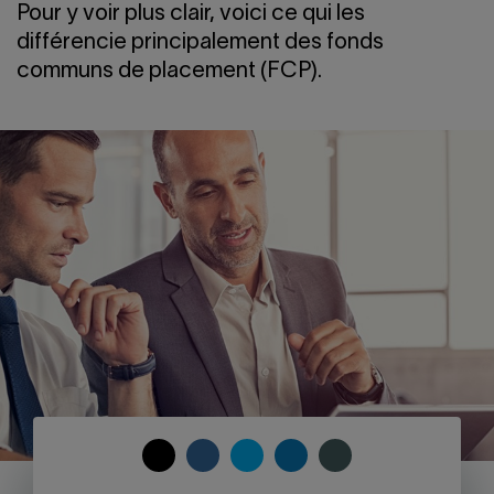
Nous joindre
Salle de presse
Pour y voir plus clair, voici ce qui les
différencie principalement des fonds
English
communs de placement (FCP).
COPY
SHARE
SHARE
SHARE
SHARE
TO
ON
ON
ON
ON