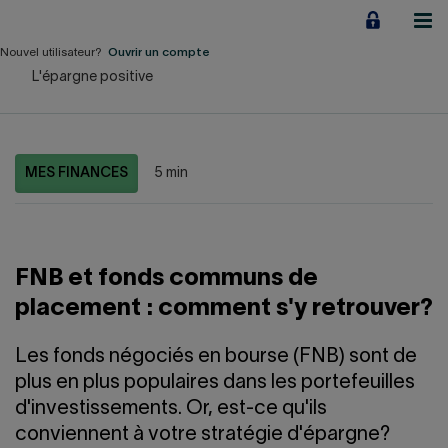
Aller
au
contenu
Nouvel utilisateur?
Ouvrir un compte
L'épargne positive
Particuliers
Employeurs
MES FINANCES
5 min
Financement d'entreprise
Notre Impact
FNB et fonds communs de
À propos
placement : comment s'y retrouver?
LIENS RAPIDES
Les fonds négociés en bourse (FNB) sont de
plus en plus populaires dans les portefeuilles
Accueil
Carrière
d'investissements. Or, est-ce qu'ils
conviennent à votre stratégie d'épargne?