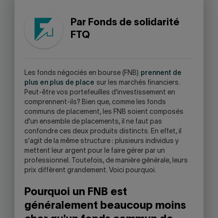
CLIPBOARD
FACEBOOK
TWITTER
LINKEDIN
SKYPE
-
Par Fonds de solidarité
WARNING,
FTQ
THIS
LINK
WILL
OPEN
L
es fonds négociés en bourse (FNB)
prennent de
YOUR
plus en plus de place
sur les marchés financiers.
SKYPE
Peut-être vos portefeuilles d'investissement en
APPLICATION.
comprennent-ils? Bien que, comme les fonds
communs de placement, les FNB soient composés
d'un ensemble de placements, il ne faut pas
confondre ces deux produits distincts. En effet, il
s'agit de la même structure : plusieurs individus y
mettent leur argent pour le faire gérer par un
professionnel. Toutefois, de manière générale, leurs
prix diffèrent grandement. Voici pourquoi.
Pourquoi un FNB est
généralement beaucoup moins