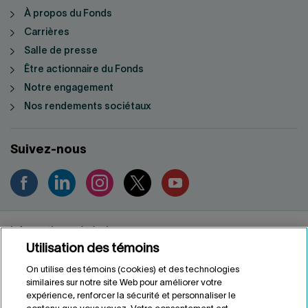
À propos du Fonds
Carrières
Salle de presse
Être actionnaire du Fonds
Notre engagement
Nos rendements sociétaux
Suivez-nous
Informations générales
Utilisation des témoins
Renseignements personnels
Conditions d'utilisation
On utilise des témoins (cookies) et des technologies
Accessibilité
similaires sur notre site Web pour améliorer votre
expérience, renforcer la sécurité et personnaliser le
Personnaliser les témoins