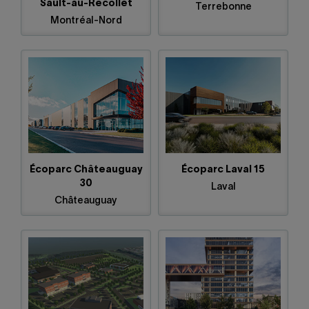
Sault-au-Récollet
Terrebonne
Montréal-Nord
Écoparc Châteauguay
Écoparc Laval 15
30
Laval
Châteauguay