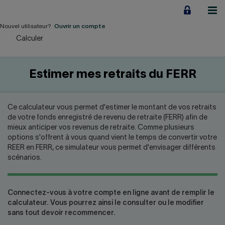
Aller
au
contenu
Nouvel utilisateur?
Ouvrir un compte
Calculer
Particuliers
Employeurs
Estimer mes retraits du FERR
Financement d'entreprise
Ce calculateur vous permet d'estimer le montant de vos retraits
Notre Impact
de votre fonds enregistré de revenu de retraite (FERR) afin de
mieux anticiper vos revenus de retraite. Comme plusieurs
options s'offrent à vous quand vient le temps de convertir votre
À propos
REER en FERR, ce simulateur vous permet d'envisager différents
scénarios.
LIENS RAPIDES
Connectez-vous à votre compte en ligne avant de remplir le
calculateur. Vous pourrez ainsi le consulter ou le modifier
Accueil
Carrière
sans tout devoir recommencer.