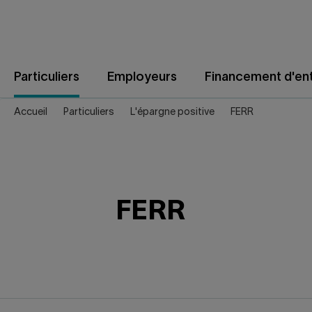
Aller
au
contenu
Particuliers
Employeurs
Financement d'ent
Accueil
Particuliers
L'épargne positive
FERR
FERR