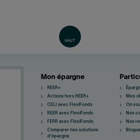
Mon épargne
Partic
REER+
Épargn
Actions hors REER+
Mes ob
CELI avec FlexiFonds
On vo
REER avec FlexiFonds
Nos ca
FERR avec FlexiFonds
Nos r
Comparer nos solutions
Blogue
d'épargne