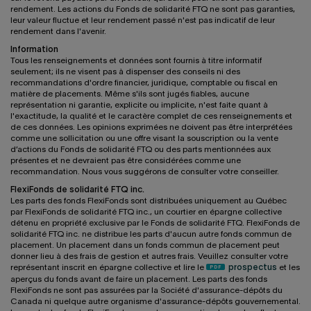
rendement. Les actions du Fonds de solidarité FTQ ne sont pas garanties,
leur valeur fluctue et leur rendement passé n'est pas indicatif de leur
rendement dans l'avenir.
Information
Tous les renseignements et données sont fournis à titre informatif
seulement; ils ne visent pas à dispenser des conseils ni des
recommandations d'ordre financier, juridique, comptable ou fiscal en
matière de placements. Même s'ils sont jugés fiables, aucune
représentation ni garantie, explicite ou implicite, n'est faite quant à
l'exactitude, la qualité et le caractère complet de ces renseignements et
de ces données. Les opinions exprimées ne doivent pas être interprétées
comme une sollicitation ou une offre visant la souscription ou la vente
d’actions du Fonds de solidarité FTQ ou des parts mentionnées aux
présentes et ne devraient pas être considérées comme une
recommandation. Nous vous suggérons de consulter votre conseiller.
FlexiFonds de solidarité FTQ inc.
Les parts des fonds FlexiFonds sont distribuées uniquement au Québec
par FlexiFonds de solidarité FTQ inc., un courtier en épargne collective
détenu en propriété exclusive par le Fonds de solidarité FTQ. FlexiFonds de
solidarité FTQ inc. ne distribue les parts d'aucun autre fonds commun de
placement. Un placement dans un fonds commun de placement peut
donner lieu à des frais de gestion et autres frais. Veuillez consulter votre
représentant inscrit en épargne collective et lire le
prospectus
et les
aperçus du fonds avant de faire un placement. Les parts des fonds
FlexiFonds ne sont pas assurées par la Société d'assurance-dépôts du
Canada ni quelque autre organisme d'assurance-dépôts gouvernemental.