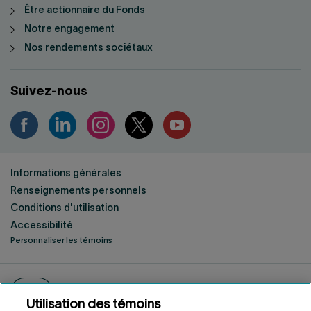
Être actionnaire du Fonds
Notre engagement
Nos rendements sociétaux
Suivez-nous
Informations générales
Renseignements personnels
Conditions d'utilisation
Accessibilité
Personnaliser les témoins
ENGLISH
EN
Fonds de solidarité FTQ
2026
©
Utilisation des témoins