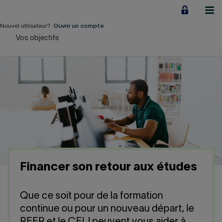
Aller
au
contenu
Nouvel utilisateur?
Ouvrir un compte
Vos objectifs
Particuliers
Employeurs
Financement d'entreprise
Notre Impact
À propos
Financer son retour aux études
LIENS RAPIDES
Que ce soit pour de la formation
Accueil
Carrière
continue ou pour un nouveau départ, le