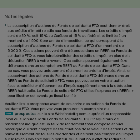
Notes légales
1
La souscription d'actions du Fonds de solidarité FTQ peut donner droit
aux crédits d'impôt relatifs aux fonds de travailleurs. Les crédits d'impôt
sont de 30 %, soit 15 % au Québec et 15 % au fédéral, et limités à un
montant de 1 500 $ par année d'imposition, ce qui correspond à la
souscription d'actions du Fonds de solidarité FTQ d'un montant de
5 000 $. Ces actions peuvent être détenues dans un REER au Fonds de
solidarité FTQ et vous faire bénéficier des crédits d'impôt, en plus de la
déduction REER à votre revenu. Ces actions peuvent également être
détenues dans un compte hors REER au Fonds de solidarité FTQ. Dans
ce cas, vous pouvez uniquement réclamer les crédits d'impôt. Ainsi, en
souscrivant des actions du Fonds de solidarité FTQ détenues dans un
REER au Fonds de solidarité FTQ, vous pouvez, selon votre situation
fiscale, bénéficier d'économies d'impôt supplémentaires à la déduction
REER habituelle. Le Fonds de solidarité FTQ utilise l'expression « REER+ »
pour illustrer cet avantage fiscal bonifié.
Veuillez lire le prospectus avant de souscrire des actions du Fonds de
solidarité FTQ. Vous pouvez vous procurer un exemplaire du
prospectus
sur le site Web fondsftq.com, auprès d'un responsable
local ou aux bureaux du Fonds de solidarité FTQ. Chaque taux de
rendement indiqué est un taux de rendement total composé annuel
historique qui tient compte des fluctuations de la valeur des actions et du
réinvestissement de tous les dividendes et ne tient pas compte de l'impôt
sur le revenu payable par un porteur, qui aurait pour effet de réduire le