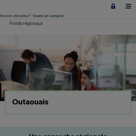
Aller
au
contenu
Nouvel utilisateur?
Ouvrir un compte
Fonds régionaux
Particuliers
Employeurs
Financement d'entreprise
Notre Impact
À propos
Outaouais
LIENS RAPIDES
Accueil
Carrière