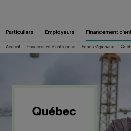
Aller
au
contenu
Particuliers
Employeurs
Financement d'ent
Accueil
Financement d'entreprise
Fonds régionaux
Qué
Québec