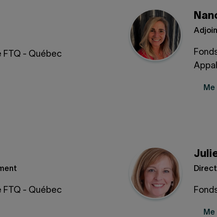
Nanc
Adjoin
Fonds
té FTQ - Québec
Appa
Me 
Juli
ement
Direct
té FTQ - Québec
Fonds
Me 