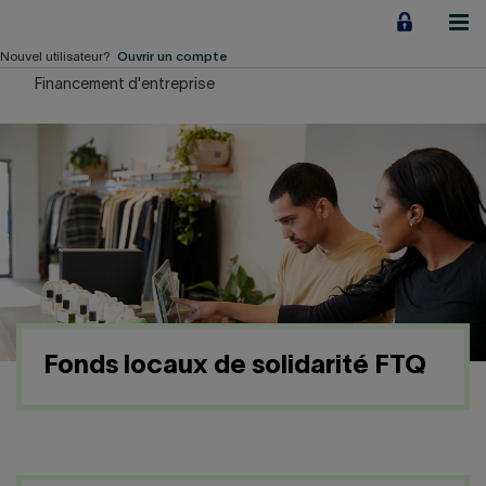
Aller
au
contenu
Nouvel utilisateur?
Ouvrir un compte
Financement d'entreprise
Particuliers
Employeurs
Financement d'entreprise
Notre Impact
À propos
Fonds locaux de solidarité FTQ
LIENS RAPIDES
Accueil
Carrière