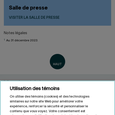
Salle de presse
VISITER LA SALLE DE PRESSE
Notes légales
1
Au 31 décembre 2023.
Informations générales
Utilisation des témoins
Renseignements personnels
Conditions d'utilisation
On utilise des témoins (cookies) et des technologies
Accessibilité
similaires sur notre site Web pour améliorer votre
expérience, renforcer la sécurité et personnaliser le
Personnaliser les témoins
contenu que vous voyez. Votre consentement est