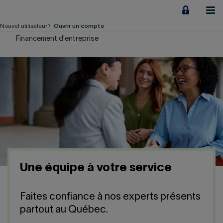
Aller
au
contenu
Nouvel utilisateur?
Ouvrir un compte
Financement d'entreprise
Particuliers
Employeurs
Financement d'entreprise
Notre Impact
À propos
Une équipe à votre service
LIENS RAPIDES
Faites confiance à nos experts présents
Accueil
Carrière
partout au Québec.