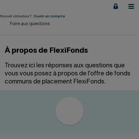
Aller
au
contenu
Nouvel utilisateur?
Ouvrir un compte
Foire aux questions
Particuliers
Employeurs
À propos de FlexiFonds
Financement d'entreprise
Trouvez ici les réponses aux questions que
Notre Impact
vous vous posez à propos de l'offre de fonds
communs de placement FlexiFonds.
À propos
LIENS RAPIDES
Accueil
Carrière