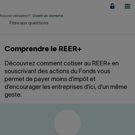
Aller
au
contenu
Nouvel utilisateur?
Ouvrir un compte
Foire aux questions
Particuliers
Employeurs
Comprendre le REER+
Financement d'entreprise
Découvrez comment cotiser au REER+ en
Notre Impact
souscrivant des actions du Fonds vous
permet de payer moins d’impôt et
À propos
d’encourager les entreprises d’ici, d’un même
geste.
LIENS RAPIDES
Accueil
Carrière