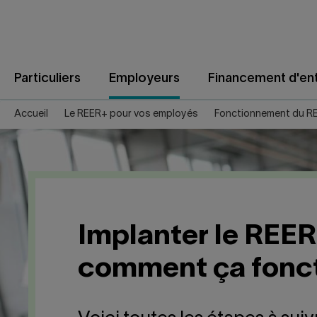
Aller
au
contenu
Particuliers
Employeurs
Financement d'ent
Accueil
Le REER+ pour vos employés
Fonctionnement du R
Implanter le REER
comment ça fonc