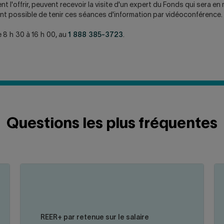
tent l'offrir, peuvent recevoir la visite d'un expert du Fonds qui ser
ment possible de tenir ces séances d'information par vidéoconférence.
 8 h 30 à 16 h 00, au
1 888 385-3723
.
Questions les plus fréquentes
Pour cotiser au REER+, il faut être âgé d'au
liquer
cliquer
cliquer
cliqu
moins 18 ans et résider dans la province du
pour
pour
pour
pou
Québec. Dès qu'une personne perçoit un
uvrir
fermer
ouvrir
ferme
revenu d'emploi, elle peut cotiser à un REER
a
la
la
REER+ par retenue sur le salaire
et commencer à bâtir un capital en vue de la