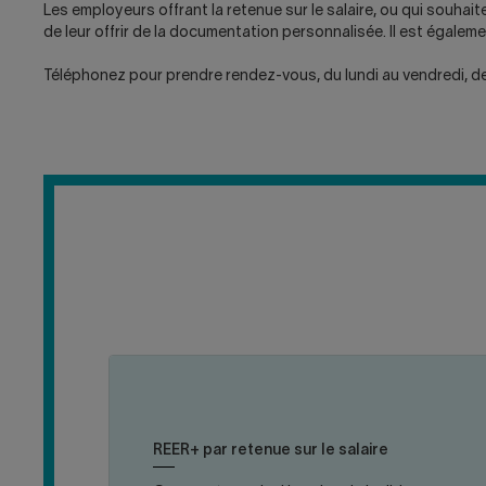
Les employeurs offrant la retenue sur le salaire, ou qui souhai
de leur offrir de la documentation personnalisée. Il est égale
Téléphonez pour prendre rendez-vous, du lundi au vendredi, de
cliquer
c
pour
Vous devez employer au moins un salarié et
fermer
o
effectuer des remises et des paiements
REER+ par retenue sur le salaire
la
l
mensuellement pour vos salariés.