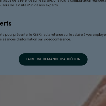
lace de la retenue sur le salaire. Une fois la configuration réalisée,
u lors de la visite d'un de nos experts.
erts
rts pour présenter le REER+ et la retenue sur le salaire à vos employ
ces séances d'information par vidéoconférence.
FAIRE UNE DEMANDE D'ADHÉSION