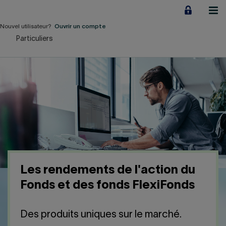
Aller
au
contenu
Nouvel utilisateur?
Ouvrir un compte
Particuliers
Particuliers
Employeurs
Financement d'entreprise
Notre Impact
À propos
Les rendements de l'action du
LIENS RAPIDES
Fonds et des fonds FlexiFonds
Accueil
Carrière
Des produits uniques sur le marché.