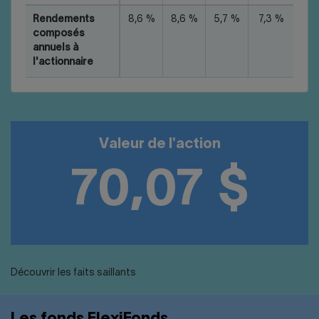
Rendements
8,6 %
8,6 %
5,7 %
7,3 %
composés
annuels à
l'actionnaire
Valeur de l'action
70,07 $
Découvrir les faits saillants