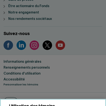
Être actionnaire du Fonds
Notre engagement
Nos rendements sociétaux
Suivez-nous
Informations générales
Renseignements personnels
Conditions d'utilisation
Accessibilité
Personnaliser les témoins
ENGLISH
EN
Fonds de solidarité FTQ
2026
©