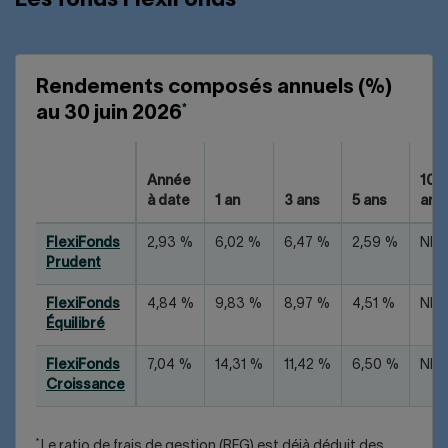
Les fonds FlexiFonds
Rendements composés annuels (%)
*
au 30 juin 2026
Année
10
à date
1 an
3 ans
5 ans
ans
FlexiFonds
2,93 %
6,02 %
6,47 %
2,59 %
ND
Prudent
FlexiFonds
4,84 %
9,83 %
8,97 %
4,51 %
ND
Équilibré
FlexiFonds
7,04 %
14,31 %
11,42 %
6,50 %
ND
Croissance
*
Le ratio de frais de gestion (RFG) est déjà déduit des