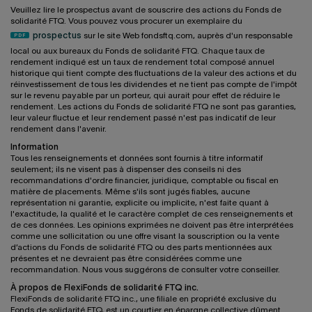
Veuillez lire le prospectus avant de souscrire des actions du Fonds de
solidarité FTQ. Vous pouvez vous procurer un exemplaire du
prospectus
sur le site Web fondsftq.com, auprès d'un responsable
local ou aux bureaux du Fonds de solidarité FTQ. Chaque taux de
rendement indiqué est un taux de rendement total composé annuel
historique qui tient compte des fluctuations de la valeur des actions et du
réinvestissement de tous les dividendes et ne tient pas compte de l'impôt
sur le revenu payable par un porteur, qui aurait pour effet de réduire le
rendement. Les actions du Fonds de solidarité FTQ ne sont pas garanties,
leur valeur fluctue et leur rendement passé n'est pas indicatif de leur
rendement dans l'avenir.
Information
Tous les renseignements et données sont fournis à titre informatif
seulement; ils ne visent pas à dispenser des conseils ni des
recommandations d'ordre financier, juridique, comptable ou fiscal en
matière de placements. Même s'ils sont jugés fiables, aucune
représentation ni garantie, explicite ou implicite, n'est faite quant à
l'exactitude, la qualité et le caractère complet de ces renseignements et
de ces données. Les opinions exprimées ne doivent pas être interprétées
comme une sollicitation ou une offre visant la souscription ou la vente
d’actions du Fonds de solidarité FTQ ou des parts mentionnées aux
présentes et ne devraient pas être considérées comme une
recommandation. Nous vous suggérons de consulter votre conseiller.
À propos de FlexiFonds de solidarité FTQ inc.
FlexiFonds de solidarité FTQ inc., une filiale en propriété exclusive du
Fonds de solidarité FTQ, est un courtier en épargne collective dûment