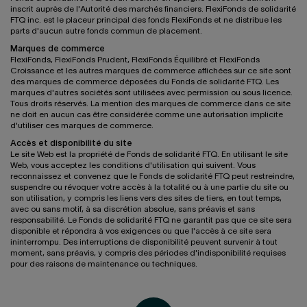
inscrit auprès de l'Autorité des marchés financiers. FlexiFonds de solidarité
FTQ inc. est le placeur principal des fonds FlexiFonds et ne distribue les
parts d'aucun autre fonds commun de placement.
Marques de commerce
FlexiFonds, FlexiFonds Prudent, FlexiFonds Équilibré et FlexiFonds
Croissance et les autres marques de commerce affichées sur ce site sont
des marques de commerce déposées du Fonds de solidarité FTQ. Les
marques d'autres sociétés sont utilisées avec permission ou sous licence.
Tous droits réservés. La mention des marques de commerce dans ce site
ne doit en aucun cas être considérée comme une autorisation implicite
d'utiliser ces marques de commerce.
Accès et disponibilité du site
Le site Web est la propriété de Fonds de solidarité FTQ. En utilisant le site
Web, vous acceptez les conditions d'utilisation qui suivent. Vous
reconnaissez et convenez que le Fonds de solidarité FTQ peut restreindre,
suspendre ou révoquer votre accès à la totalité ou à une partie du site ou
son utilisation, y compris les liens vers des sites de tiers, en tout temps,
avec ou sans motif, à sa discrétion absolue, sans préavis et sans
responsabilité. Le Fonds de solidarité FTQ ne garantit pas que ce site sera
disponible et répondra à vos exigences ou que l'accès à ce site sera
ininterrompu. Des interruptions de disponibilité peuvent survenir à tout
moment, sans préavis, y compris des périodes d'indisponibilité requises
pour des raisons de maintenance ou techniques.