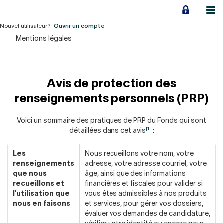
Aller
au
contenu
Nouvel utilisateur?
Ouvrir un compte
Mentions légales
Particuliers
Employeurs
Avis de protection des
Financement d'entreprise
renseignements personnels (PRP)
Notre Impact
Voici un sommaire des pratiques de PRP du Fonds qui sont
[1]
détaillées dans cet avis
:
À propos
Les
Nous recueillons votre nom, votre
renseignements
adresse, votre adresse courriel, votre
que nous
âge, ainsi que des informations
LIENS RAPIDES
recueillons et
financières et fiscales pour valider si
l'utilisation que
vous êtes admissibles à nos produits
Accueil
Carrière
nous en faisons
et services, pour gérer vos dossiers,
évaluer vos demandes de candidature,