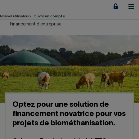
Aller
au
contenu
Nouvel utilisateur?
Ouvrir un compte
Financement d'entreprise
Particuliers
Employeurs
Financement d'entreprise
Notre Impact
À propos
Optez pour une solution de
LIENS RAPIDES
financement novatrice pour vos
projets de biométhanisation.
Accueil
Carrière