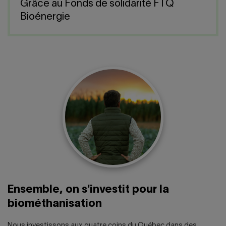
Nous joindre
Salle de presse
Grâce au Fonds de solidarité FTQ
Bioénergie
English
Ensemble, on s'investit pour la
biométhanisation
Nous investissons aux quatre coins du Québec dans des