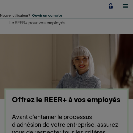
Aller
au
contenu
Nouvel utilisateur?
Ouvrir un compte
Le REER+ pour vos employés
Particuliers
Employeurs
Financement d'entreprise
Notre Impact
À propos
Offrez le REER+ à vos employés
LIENS RAPIDES
Avant d'entamer le processus
Accueil
Carrière
d'adhésion de votre entreprise, assurez-