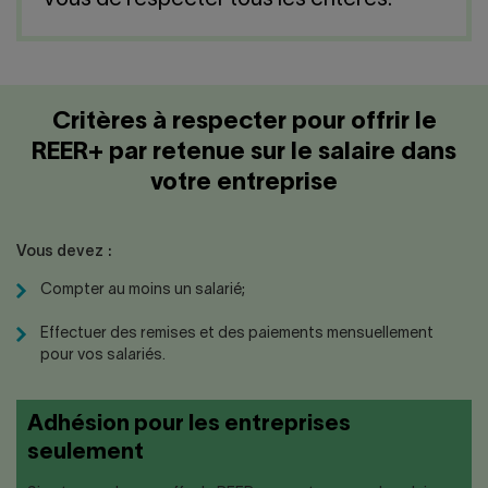
vous de respecter tous les critères.
Nous joindre
Salle de presse
English
Critères à respecter pour offrir le
REER+ par retenue sur le salaire dans
votre entreprise
Vous devez :
Compter au moins un salarié;
Effectuer des remises et des paiements mensuellement
pour vos salariés.
Adhésion pour les entreprises
seulement