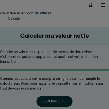
Aller
au
contenu
Nouvel utilisateur?
Ouvrir un compte
Calculer
Particuliers
Employeurs
Calculer ma valeur nette
Financement d'entreprise
Calculer sa valeur nette personnelle permet de déterminer
Notre Impact
réellement ce qui vous appartient et quelle est votre situation
financière.
À propos
Connectez-vous à votre compte en ligne avant de remplir le
calculateur. Vous pourrez ainsi le consulter ou le modifier sans
LIENS RAPIDES
tout devoir recommencer.
Accueil
Carrière
SE CONNECTER