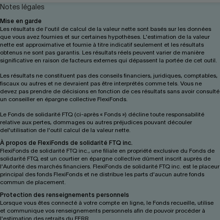
Notes légales
Mise en garde
Les résultats de l'outil de calcul de la valeur nette sont basés sur les données
que vous avez fournies et sur certaines hypothèses. L'estimation de la valeur
nette est approximative et fournie à titre indicatif seulement et les résultats
obtenus ne sont pas garantis. Les résultats réels peuvent varier de manière
significative en raison de facteurs externes qui dépassent la portée de cet outil.
Les résultats ne constituent pas des conseils financiers, juridiques, comptables,
fiscaux ou autres et ne devraient pas être interprétés comme tels. Vous ne
devez pas prendre de décisions en fonction de ces résultats sans avoir consulté
un conseiller en épargne collective FlexiFonds.
Le Fonds de solidarité FTQ (ci-après « Fonds ») décline toute responsabilité
relative aux pertes, dommages ou autres préjudices pouvant découler
del'utilisation de l'outil calcul de la valeur nette.
À propos de FlexiFonds de solidarité FTQ inc.
FlexiFonds de solidarité FTQ inc., une filiale en propriété exclusive du Fonds de
solidarité FTQ, est un courtier en épargne collective dûment inscrit auprès de
l'Autorité des marchés financiers. FlexiFonds de solidarité FTQ inc. est le placeur
principal des fonds FlexiFonds et ne distribue les parts d'aucun autre fonds
commun de placement.
Protection des renseignements personnels
Lorsque vous êtes connecté à votre compte en ligne, le Fonds recueille, utilise
et communique vos renseignements personnels afin de pouvoir procéder à
l'estimation des retraits du FERR.