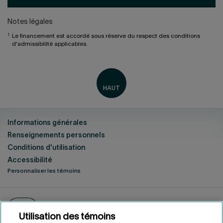
Notes légales
1
Le financement est accordé sous réserve du respect des conditions
d'admissibilité applicables.
Informations générales
Renseignements personnels
Conditions d'utilisation
Accessibilité
Personnaliser les témoins
ENGLISH
EN
Fonds de solidarité FTQ
2026
©
Utilisation des témoins