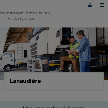
Aller
au
contenu
Nouvel utilisateur?
Ouvrir un compte
Fonds régionaux
Particuliers
Employeurs
Financement d'entreprise
Notre Impact
À propos
Lanaudière
LIENS RAPIDES
Accueil
Carrière