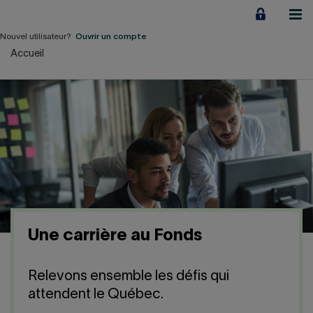
Aller
au
contenu
Nouvel utilisateur?
Ouvrir un compte
Accueil
Particuliers
Employeurs
Financement d'entreprise
Notre Impact
À propos
Une carrière au Fonds
LIENS RAPIDES
Relevons ensemble les défis qui
Accueil
Carrière
attendent le Québec.