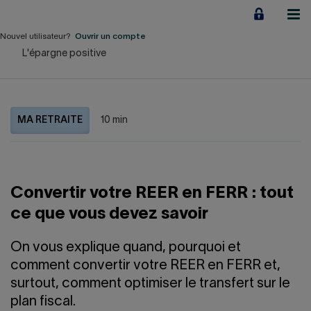
Aller
au
contenu
Nouvel utilisateur?
Ouvrir un compte
L'épargne positive
Particuliers
Employeurs
MA RETRAITE
10 min
Financement d'entreprise
Notre Impact
Convertir votre REER en FERR : tout
À propos
ce que vous devez savoir
LIENS RAPIDES
On vous explique quand, pourquoi et
comment convertir votre REER en FERR et,
Accueil
Carrière
surtout, comment optimiser le transfert sur le
plan fiscal.