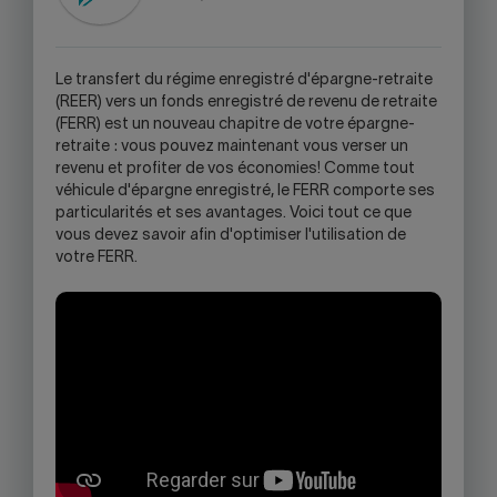
LINK
WILL
OPEN
Le transfert du régime enregistré d'épargne-retraite
YOUR
(REER) vers un fonds enregistré de revenu de retraite
SKYPE
(FERR) est un nouveau chapitre de votre épargne-
APPLICATION.
retraite : vous pouvez maintenant vous verser un
revenu et profiter de vos économies! Comme tout
véhicule d'épargne enregistré, le FERR comporte ses
particularités et ses avantages. Voici tout ce que
vous devez savoir afin d'optimiser l'utilisation de
votre FERR.