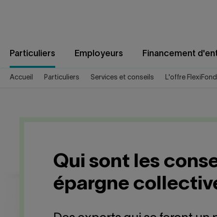
Aller
au
contenu
Particuliers
Employeurs
Financement d'ent
Accueil
Particuliers
Services et conseils
L'offre FlexiFon
Qui sont les conse
épargne collectiv