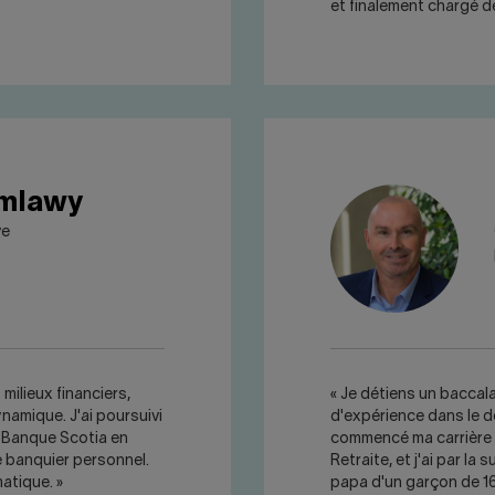
et finalement chargé d
amlawy
ve
milieux financiers,
« Je détiens un baccal
namique. J'ai poursuivi
d'expérience dans le 
a Banque Scotia en
commencé ma carrière 
e banquier personnel.
Retraite, et j'ai par la
matique. »
papa d'un garçon de 16 