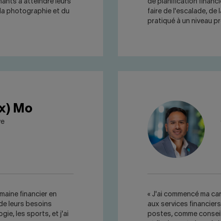
nants à atteindre leurs
de planification financ
e la photographie et du
faire de l'escalade, de 
pratiqué à un niveau p
x) Mo
ve
omaine financier en
« J'ai commencé ma car
de leurs besoins
aux services financiers
ie, les sports, et j'ai
postes, comme conseil