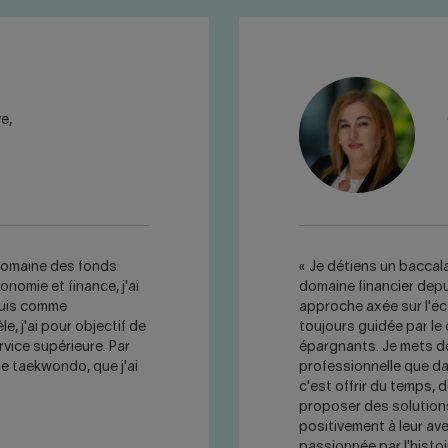
e,
 domaine des fonds
« Je détiens un baccal
omie et finance, j'ai
domaine financier depui
puis comme
approche axée sur l'éc
le, j'ai pour objectif de
toujours guidée par le 
rvice supérieure. Par
épargnants. Je mets de
de taekwondo, que j'ai
professionnelle que dan
c'est offrir du temps, 
proposer des solution
positivement à leur aven
passionnée par l'histoi