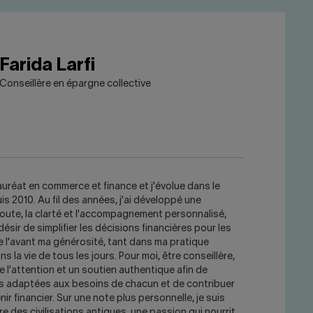
Farida Larfi
Conseillère en épargne collective
auréat en commerce et finance et j'évolue dans le
s 2010. Au fil des années, j'ai développé une
oute, la clarté et l'accompagnement personnalisé,
désir de simplifier les décisions financières pour les
 l'avant ma générosité, tant dans ma pratique
s la vie de tous les jours. Pour moi, être conseillère,
de l'attention et un soutien authentique afin de
s adaptées aux besoins de chacun et de contribuer
ir financier. Sur une note plus personnelle, je suis
re des civilisations antiques, une passion qui nourrit