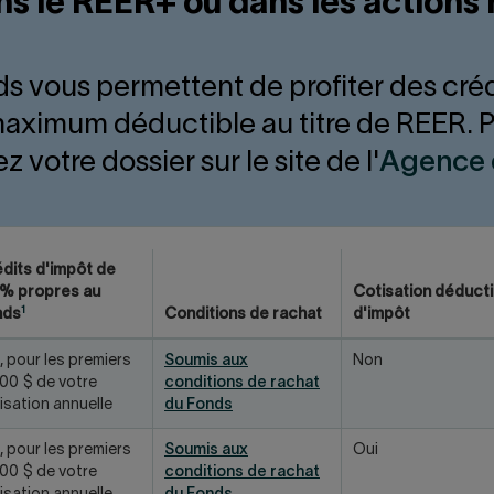
ans le REER+ ou dans les actions
s vous permettent de profiter des créd
aximum déductible au titre de REER. Pou
z votre dossier sur le site de l'
Agence 
dits d'impôt de
% propres au
Cotisation déducti
1
nds
Conditions de rachat
d'impôt
, pour les premiers
Soumis aux
Non
00 $ de votre
conditions de rachat
isation annuelle
du Fonds
, pour les premiers
Soumis aux
Oui
00 $ de votre
conditions de rachat