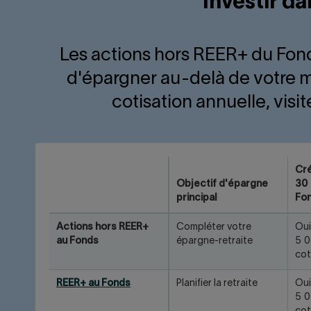
Investir d
Les actions hors REER+ du Fond
d'épargner au-delà de votre m
cotisation annuelle, visite
Cré
Objectif d'épargne
30 
principal
Fo
Actions hors REER+
Compléter votre
Oui
au Fonds
épargne-retraite
5 0
cot
REER+ au Fonds
Planifier la retraite
Oui
5 0