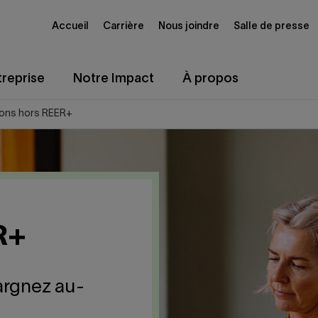
Accueil
Carrière
Nous joindre
Salle de presse
reprise
Notre Impact
À propos
ions hors REER+
R+
argnez au-