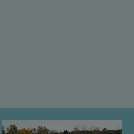
Allégez l'impact fiscal au
moment du retrait
Puisqu'il s'agit d'un placement non enregistré,
vous ne payez l'impôt que sur 50 % du gain en
capital² au moment du rachat.