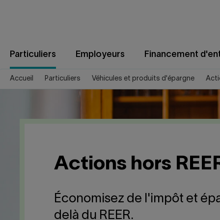
Aller
au
contenu
Particuliers
Employeurs
Financement d'ent
Accueil
Particuliers
Véhicules et produits d'épargne
Act
Actions hors REE
Économisez de l'impôt et ép
delà du REER.