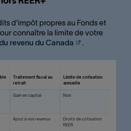
 hors REER+
its d'impôt propres au Fonds et
r connaître la limite de votre
Attention,
du revenu du Canada
.
ce
lien
ouvrira
ble
Traitement fiscal au
Limite de cotisation
un
retrait
annuelle
nouvel
Gain en capital
Non
onglet.
Ajout à vos revenus
Droits de cotisation
REER