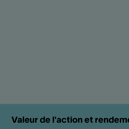
Profitez de 30 % d'économies
d'impôt supplémentaires
Les actions hors REER+ du Fonds permettent de
profiter des 30 % d'économies d'impôt
supplémentaires propres aux fonds de
travailleurs¹.
Valeur de l'action et rendem