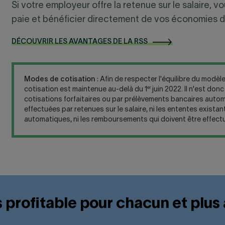
Si votre employeur offre la retenue sur le salaire
paie et bénéficier directement de vos économies d
DÉCOUVRIR LES AVANTAGES DE LA RSS
Modes de cotisation
: Afin de respecter l'équilibre du modè
er
cotisation est maintenue au-delà du 1
juin 2022. Il n'est do
cotisations forfaitaires ou par prélèvements bancaires auto
effectuées par retenues sur le salaire, ni les ententes exist
automatiques, ni les remboursements qui doivent être effect
us profitable pour chacun et plu