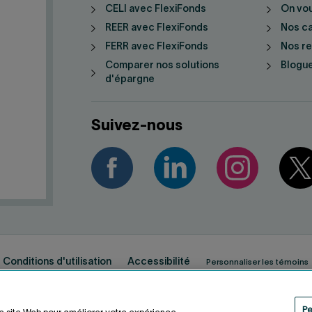
CELI avec FlexiFonds
On vo
REER avec FlexiFonds
Nos ca
FERR avec FlexiFonds
Nos r
Comparer nos solutions
Blogue
d'épargne
Suivez-nous
Conditions d'utilisation
Accessibilité
Personnaliser les témoins
Pe