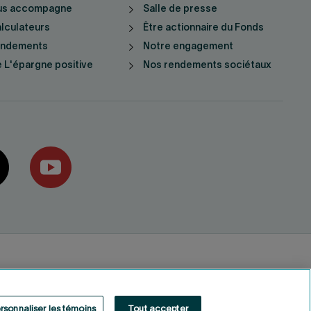
us accompagne
Salle de presse
lculateurs
Être actionnaire du Fonds
endements
Notre engagement
 L'épargne positive
Nos rendements sociétaux
rsonnaliser les témoins
Tout accepter