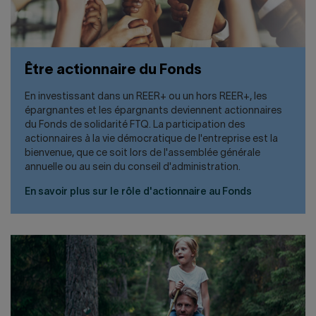
Être actionnaire du Fonds
En investissant dans un REER+ ou un hors REER+, les
épargnantes et les épargnants deviennent actionnaires
du Fonds de solidarité FTQ. La participation des
actionnaires à la vie démocratique de l'entreprise est la
bienvenue, que ce soit lors de l'assemblée générale
annuelle ou au sein du conseil d'administration.
En savoir plus sur le rôle d'actionnaire au Fonds