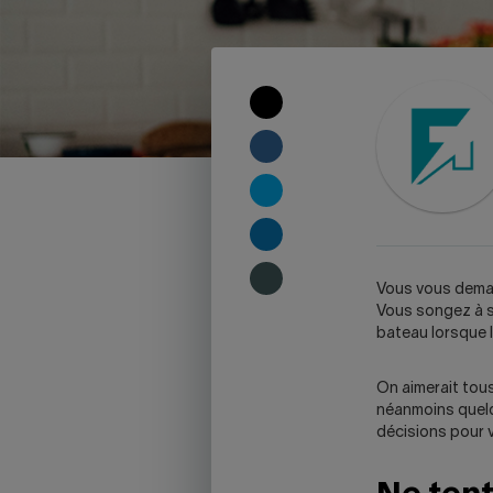
COPY
TO
CLIPBOARD
SHARE
ON
FACEBOOK
SHARE
ON
TWITTER
SHARE
ON
LINKEDIN
SHARE
Vous vous deman
ON
Vous songez à s
SKYPE
bateau lorsque
-
WARNING,
On aimerait tous
THIS
néanmoins quelq
LINK
décisions pour 
WILL
OPEN
YOUR