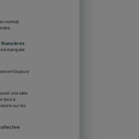
en normal;
erdre.
 financières
.
aisse marquée
 seront toujours
avoir une idée
ps face à
isions sur les
collective