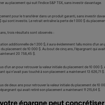
er au placement qui suit l'indice S&P TSX, sans investir davantage.
lacement pour le transférer dans un produit garanti, sans investir dav
 qui sont investis. Le retrait entraîne la perte de 1 000 $ du placement 
ans, trois résultats sont observés :
ation additionnelle de 1 200 $, il aura évidemment fallu moins d'un an 
ale du placement de 10 000 $. Au bout de cinq ans, l'épargnant qui avai
 maintenant 20 758,45 $.
 plus d'un an pour retrouver la valeur initiale du placement de 10 000 $
nant qui n'avait pas touché à son placement a maintenant 13 626,71 $.
 plus de deux ans pour retrouver la valeur initiale du placement de 10 
l'épargnant qui avait retiré son placement a maintenant 11 215,64 $.
 votre épargne peut concrétiser