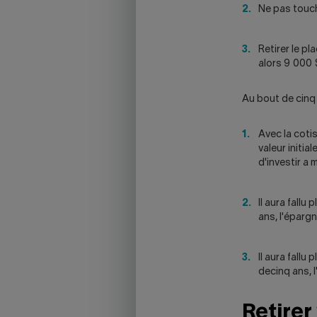
Ne pas touch
Retirer le p
alors 9 000 $
Au bout de cinq 
Avec la cotis
valeur initi
d'investir a
Il aura fallu
ans, l'éparg
Il aura fallu
decinq ans, 
Retirer