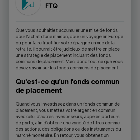
WARNING,
FTQ
THIS
LINK
WILL
OPEN
Q
ue vous souhaitiez accumuler une mise de fonds
YOUR
pour l'achat d'une maison, pour un voyage en Europe
SKYPE
ou pour faire fructifier votre épargne en vue de la
APPLICATION.
retraite, il pourrait être judicieux de mettre en place
une stratégie de placement incluant des fonds
communs de placement. Voici donc tout ce que vous
devez savoir sur les fonds communs de placement.
Qu'est-ce qu'un fonds commun
de placement
Quand vous investissez dans un fonds commun de
placement, vous mettez votre argent en commun
avec celui d'autres investisseurs, appelés porteurs
de parts, afin d'obtenir une variété de titres comme
des actions, des obligations ou des instruments du
marché monétaire. En retour, vous obtenez un