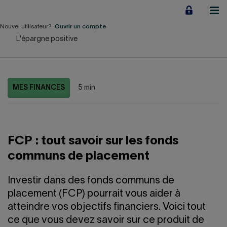
Aller
au
contenu
Nouvel utilisateur?
Ouvrir un compte
L'épargne positive
Particuliers
Employeurs
MES FINANCES
5 min
Financement d'entreprise
Notre Impact
FCP : tout savoir sur les fonds
À propos
communs de placement
LIENS RAPIDES
Investir dans des fonds communs de
placement (FCP) pourrait vous aider à
Accueil
Carrière
atteindre vos objectifs financiers. Voici tout
ce que vous devez savoir sur ce produit de