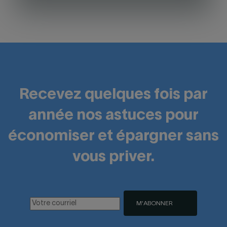
Recevez quelques fois par
année nos astuces pour
économiser et épargner sans
vous priver.
M'ABONNER