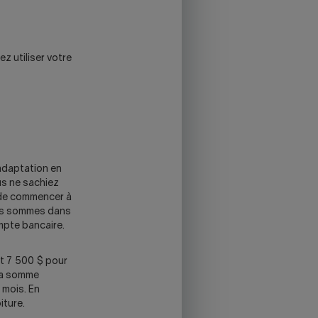
z utiliser votre
'adaptation en
us ne sachiez
 de commencer à
des sommes dans
mpte bancaire.
it 7 500 $ pour
 la somme
 mois. En
iture.