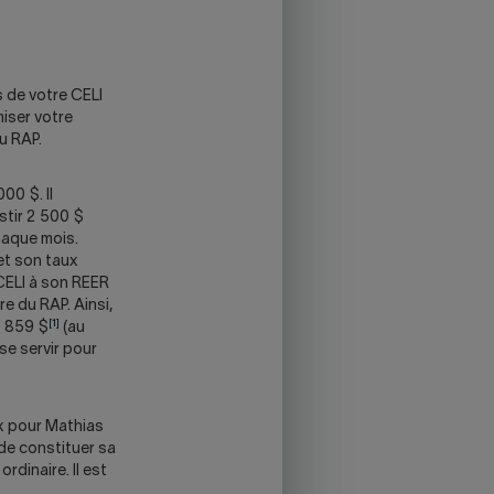
s de votre CELI
miser votre
u RAP.
00 $. Il
stir 2 500 $
haque mois.
 et son taux
 CELI à son REER
re du RAP. Ainsi,
[1]
6 859 $
(au
se servir pour
ux pour Mathias
de constituer sa
rdinaire. Il est