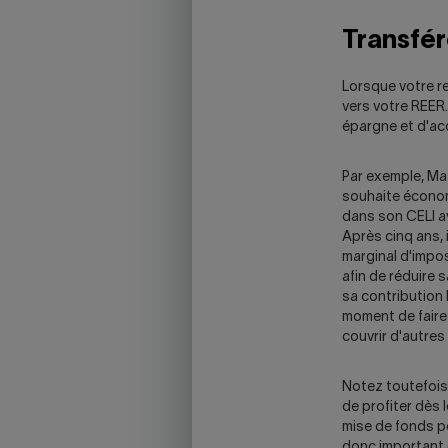
Transfér
Lorsque votre re
vers votre REER.
épargne et d'ac
Par exemple, Mat
souhaite économ
dans son CELI a
Après cinq ans, 
marginal d'impos
afin de réduire s
sa contribution
moment de faire 
couvrir d'autres
Notez toutefois 
de profiter dès 
mise de fonds pou
donc important d