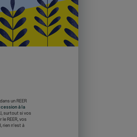
r dans un REER
cession à la
I, surtout si vos
 le REER, vos
 rien n'est à