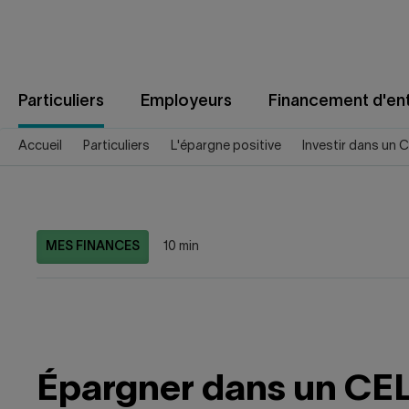
Aller
au
contenu
Particuliers
Employeurs
Financement d'ent
Accueil
Particuliers
L'épargne positive
Investir dans un 
MES FINANCES
10 min
Épargner dans un CEL