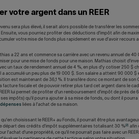
er votre argent dans un REER
venu sera plus élevé, il serait alors possible de transférer les somme
 Ensuite, vous pourriez profiter des déductions d'impôt afin de maxi
cumuler votre mise de fonds plus rapidement en vue d'avoir recours a
hias a 22 ans et commence sa carrière avec un revenu annuel de 40 0
iser pour une mise de fonds pour une maison. Mathias choisit d'inve
vec un taux de rendement annuel de 4 %, en plus d'y cotiser 250 $ c
il a accumulé un peu plus de 19 000 $. Son salaire a atteint 90 000 $
ition est maintenant de 36,1 %. Il transfère donc ce montant de son
a facture fiscale et de pouvoir retirer plus tard cet argent dans le cad
 REER lui permet de profiter d'un remboursement d'impôt de près de 
ses impôts) qu'il pourra ajouter à sa mise de fonds, ou dont il pourra 
dépenses
liées à l'achat de sa maison.
qu'en choisissant le REER+ au Fonds, il pourrait être plus avantage
[2]
le départ des crédits d'impôt supplémentaires totalisant 30 %
afin 
r l'achat d'une propriété, ce qu'il ne pourrait pas faire avec un REER o
'évaluer la pertinence de cette tactique selon votre situation.