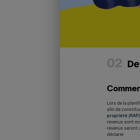
02
Dev
Commenc
Lors de la plani
afin de constitu
propriété (RAP)
revenus sont mo
revenus seront à
déclarer.