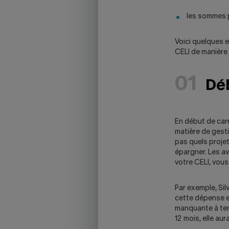
SKYPE
les sommes p
APPLICATION.
Voici quelques e
CELI de manière 
01
Déb
En début de carr
matière de gesti
pas quels proje
épargner. Les a
votre CELI, vou
Par exemple, Sil
cette dépense e
manquante à tem
12 mois, elle au