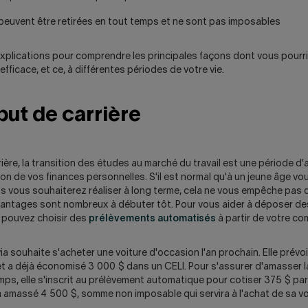
euvent être retirées en tout temps et ne sont pas imposables
xplications pour comprendre les principales façons dont vous pourrie
efficace, et ce, à différentes périodes de votre vie.
ut de carrière
ière, la transition des études au marché du travail est une période d
on de vos finances personnelles. S'il est normal qu'à un jeune âge vo
ts vous souhaiterez réaliser à long terme, cela ne vous empêche pas
vantages sont nombreux à débuter tôt. Pour vous aider à déposer 
s pouvez choisir des
prélèvements automatisés
à partir de votre co
via souhaite s'acheter une voiture d'occasion l'an prochain. Elle prévo
t a déjà économisé 3 000 $ dans un CELI. Pour s'assurer d'amasser
ps, elle s'inscrit au prélèvement automatique pour cotiser 375 $ par
ra amassé 4 500 $, somme non imposable qui servira à l'achat de sa vo