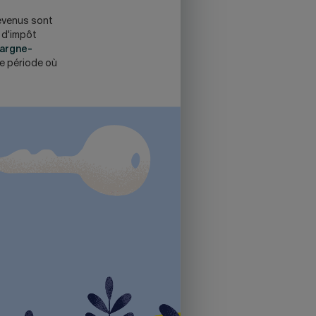
revenus sont
s d'impôt
pargne-
e période où