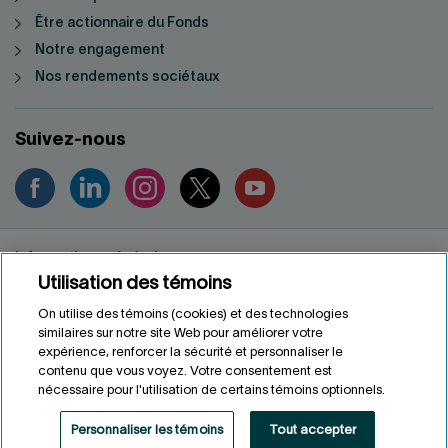
Être actionnaire du Fonds
Notre engagement
Nos rendements sociétaux
Suivez-nous
Informations générales
Utilisation des témoins
Renseignements personnels
Conditions d'utilisation
On utilise des témoins (cookies) et des technologies
Accessibilité
similaires sur notre site Web pour améliorer votre
expérience, renforcer la sécurité et personnaliser le
Personnaliser les témoins
contenu que vous voyez. Votre consentement est
nécessaire pour l'utilisation de certains témoins optionnels.
ENGLISH
EN
Personnaliser les témoins
Tout accepter
Fonds de solidarité FTQ
2026
©