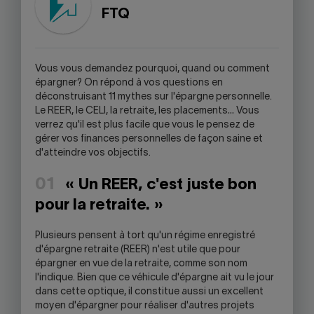
WARNING,
FTQ
THIS
LINK
WILL
OPEN
V
ous vous demandez pourquoi, quand ou comment
YOUR
épargner? On répond à vos questions en
SKYPE
déconstruisant 11 mythes sur l'épargne personnelle.
APPLICATION.
Le REER, le CELI, la retraite, les placements… Vous
verrez qu'il est plus facile que vous le pensez de
gérer vos finances personnelles de façon saine et
d'atteindre vos objectifs.
01
« Un REER, c'est juste bon
pour la retraite. »
Plusieurs pensent à tort qu'un régime enregistré
d'épargne retraite (REER) n'est utile que pour
épargner en vue de la retraite, comme son nom
l'indique. Bien que ce véhicule d'épargne ait vu le jour
dans cette optique, il constitue aussi un excellent
moyen d'épargner pour réaliser d'autres projets