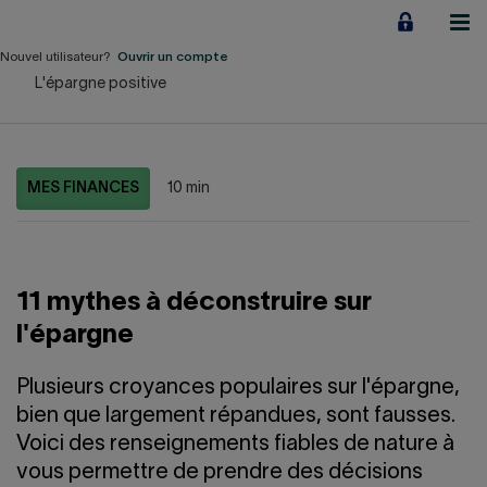
Aller
au
contenu
Nouvel utilisateur?
Ouvrir un compte
L'épargne positive
Particuliers
Employeurs
MES FINANCES
10 min
Financement d'entreprise
Notre Impact
11 mythes à déconstruire sur
À propos
l'épargne
LIENS RAPIDES
Plusieurs croyances populaires sur l'épargne,
bien que largement répandues, sont fausses.
Accueil
Carrière
Voici des renseignements fiables de nature à
vous permettre de prendre des décisions