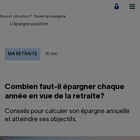
Aller
au
contenu
Nouvel utilisateur?
Ouvrir un compte
L'épargne positive
Particuliers
Employeurs
MA RETRAITE
10 min
Financement d'entreprise
Notre Impact
Combien faut-il épargner chaque
À propos
année en vue de la retraite?
LIENS RAPIDES
Conseils pour calculer son épargne annuelle
et atteindre ses objectifs.
Accueil
Carrière