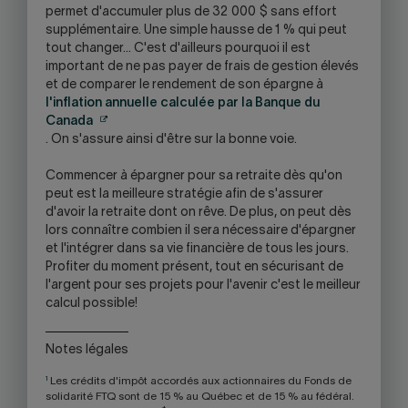
permet d'accumuler plus de 32 000 $ sans effort
supplémentaire. Une simple hausse de 1 % qui peut
tout changer... C'est d'ailleurs pourquoi il est
important de ne pas payer de frais de gestion élevés
et de comparer le rendement de son épargne à
l'inflation annuelle calculée par la Banque du
Attention,
Canada
ce
. On s'assure ainsi d'être sur la bonne voie.
lien
ouvrira
Commencer à épargner pour sa retraite dès qu'on
un
peut est la meilleure stratégie afin de s'assurer
nouvel
d'avoir la retraite dont on rêve. De plus, on peut dès
onglet.
lors connaître combien il sera nécessaire d'épargner
et l'intégrer dans sa vie financière de tous les jours.
Profiter du moment présent, tout en sécurisant de
l'argent pour ses projets pour l'avenir c'est le meilleur
calcul possible!
Notes légales
1
Les crédits d'impôt accordés aux actionnaires du Fonds de
solidarité FTQ sont de 15 % au Québec et de 15 % au fédéral.