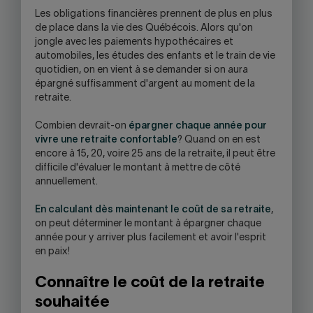
OPEN
L
es obligations financières prennent de plus en plus
YOUR
de place dans la vie des Québécois. Alors qu'on
SKYPE
jongle avec les paiements hypothécaires et
APPLICATION.
automobiles, les études des enfants et le train de vie
quotidien, on en vient à se demander si on aura
épargné suffisamment d'argent au moment de la
retraite.
Combien devrait-on
épargner chaque année pour
vivre une retraite confortable
? Quand on en est
encore à 15, 20, voire 25 ans de la retraite, il peut être
difficile d'évaluer le montant à mettre de côté
annuellement.
En calculant dès maintenant le coût de sa retraite
,
on peut déterminer le montant à épargner chaque
année pour y arriver plus facilement et avoir l'esprit
en paix!
Connaître le coût de la retraite
souhaitée