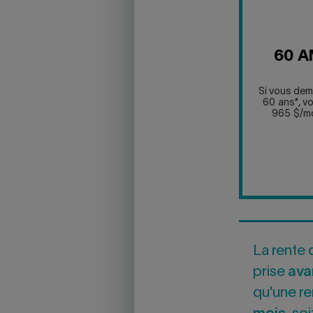
60 A
Si vous dem
60 ans*, v
965 $/moi
La rente 
prise
ava
qu'une r