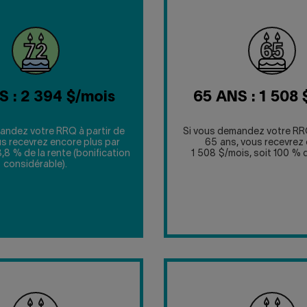
S : 2 394 $/mois
65 ANS : 1 508 
andez votre RRQ à partir de
Si vous demandez votre RRQ
us recevrez encore plus par
65 ans, vous recevrez 
8,8 % de la rente (bonification
1 508 $/mois, soit 100 % d
considérable).