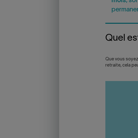
mois
, so
permanent
Quel est
Que vous soyez c
retraite, cela p