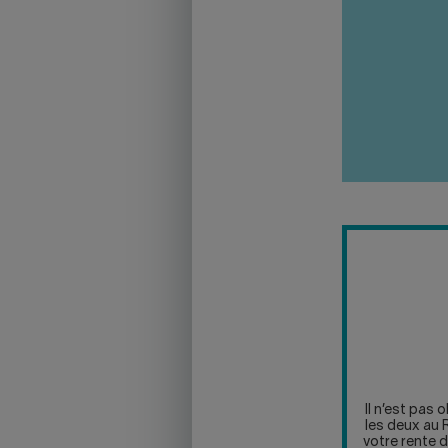
Il n’est pas 
les deux au R
votre rente d