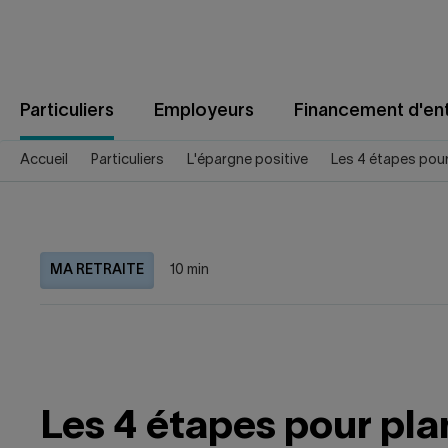
Aller
au
contenu
Particuliers
Employeurs
Financement d'ent
Accueil
Particuliers
L'épargne positive
Les 4 étapes pour
MA RETRAITE
10 min
Les 4 étapes pour plan