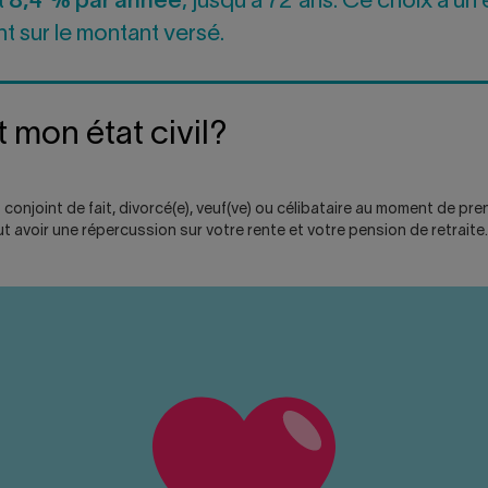
it
8,4 % par année
, jusqu'à 72 ans. Ce choix a un 
 sur le montant versé.
 mon état civil?
onjoint de fait, divorcé(e), veuf(ve) ou célibataire au moment de pre
eut avoir une répercussion sur votre rente et votre pension de retraite.