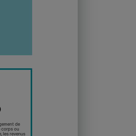
)
ugement de
e corps ou
e, les revenus