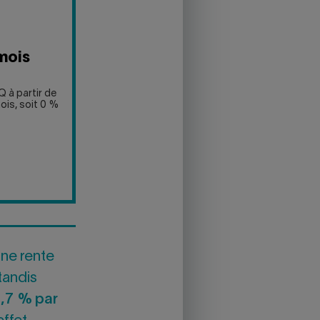
mois
 à partir de
ois, soit 0 %
ne rente
 tandis
,7 % par