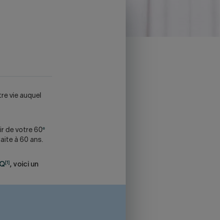
tre vie auquel
e
ir de votre 60
aite à 60 ans.
[1]
RQ
, voici un