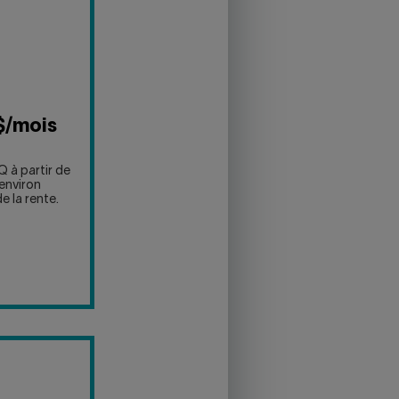
$/mois
 à partir de
environ
e la rente.