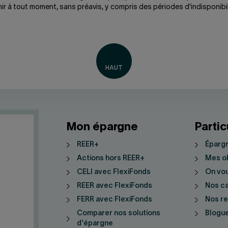
nir à tout moment, sans préavis, y compris des périodes d'indisponib
Mon épargne
Partic
REER+
Épargn
Actions hors REER+
Mes ob
CELI avec FlexiFonds
On vo
REER avec FlexiFonds
Nos ca
FERR avec FlexiFonds
Nos r
Comparer nos solutions
Blogue
d'épargne