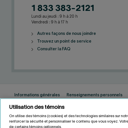
1 833 383-2121
Lundi au jeudi : 9 h à 20 h
Vendredi : 9 h à 17 h
Autres façons de nous joindre
Trouvez un point de service
Consulter la FAQ
Informations générales
Renseignements personnels
Utilisation des témoins
On utilise des témoins (cookies) et des technologies similaires sur not
ENGLISH
EN
renforcer la sécurité et personnaliser le contenu que vous voyez. Votre
de certains témoins optionnels.