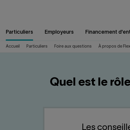
Aller
au
contenu
Particuliers
Employeurs
Financement d'ent
Accueil
Particuliers
Foire aux questions
À propos de Fle
Quel est le rôl
Les conseill