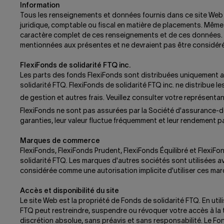
Information
Tous les renseignements et données fournis dans ce site Web vo
juridique, comptable ou fiscal en matière de placements. Même s'i
caractère complet de ces renseignements et de ces données. Le
mentionnées aux présentes et ne devraient pas être considér
FlexiFonds de solidarité FTQ inc.
Les parts des fonds FlexiFonds sont distribuées uniquement au
solidarité FTQ. FlexiFonds de solidarité FTQ inc. ne distribu
de gestion et autres frais. Veuillez consulter votre représentant
FlexiFonds ne sont pas assurées par la Société d'assurance-
garanties, leur valeur fluctue fréquemment et leur rendement pa
Marques de commerce
FlexiFonds, FlexiFonds Prudent, FlexiFonds Équilibré et Flex
solidarité FTQ. Les marques d'autres sociétés sont utilisées 
considérée comme une autorisation implicite d'utiliser ces m
Accès et disponibilité du site
Le site Web est la propriété de Fonds de solidarité FTQ. En uti
FTQ peut restreindre, suspendre ou révoquer votre accès à la tot
discrétion absolue, sans préavis et sans responsabilité. Le Fo