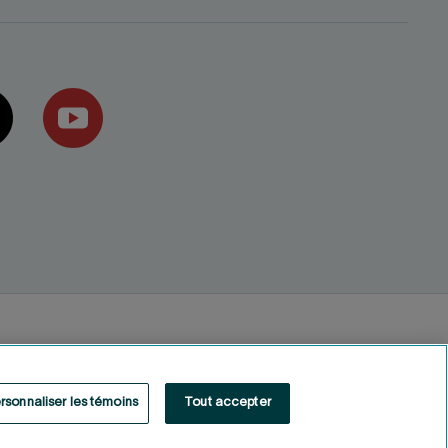
rsonnaliser les témoins
Tout accepter
Fonds de solidarité FTQ
2026
©