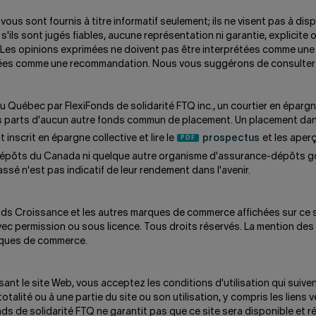
us sont fournis à titre informatif seulement; ils ne visent pas à di
ls sont jugés fiables, aucune représentation ni garantie, explicite ou i
s opinions exprimées ne doivent pas être interprétées comme une soll
ées comme une recommandation. Nous vous suggérons de consulter v
 Québec par FlexiFonds de solidarité FTQ inc., un courtier en épargne
e les parts d'aucun autre fonds commun de placement. Un placement d
 inscrit en épargne collective et lire le
prospectus
et les aperç
dépôts du Canada ni quelque autre organisme d'assurance-dépôts go
ssé n'est pas indicatif de leur rendement dans l'avenir.
iFonds Croissance et les autres marques de commerce affichées sur 
avec permission ou sous licence. Tous droits réservés. La mention d
arques de commerce.
lisant le site Web, vous acceptez les conditions d'utilisation qui sui
alité ou à une partie du site ou son utilisation, y compris les liens v
nds de solidarité FTQ ne garantit pas que ce site sera disponible et 