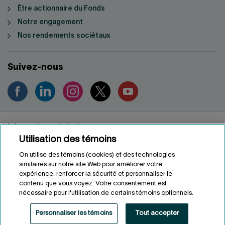
Être actionnaire du Fonds
Notre engagement
Nos rendements sociétaux
Suivez-nous
Informations générales
Utilisation des témoins
Renseignements personnels
Conditions d'utilisation
On utilise des témoins (cookies) et des technologies
Accessibilité
similaires sur notre site Web pour améliorer votre
expérience, renforcer la sécurité et personnaliser le
Personnaliser les témoins
contenu que vous voyez. Votre consentement est
nécessaire pour l'utilisation de certains témoins optionnels.
ENGLISH
EN
Personnaliser les témoins
Tout accepter
Fonds de solidarité FTQ
2026
©