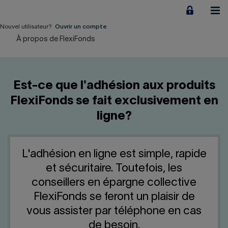
Aller
au
contenu
Nouvel utilisateur?
Ouvrir un compte
À propos de FlexiFonds
Particuliers
Employeurs
Est-ce que l'adhésion aux produits
Financement d'entreprise
FlexiFonds se fait exclusivement en
ligne?
Notre Impact
À propos
L'adhésion en ligne est simple, rapide
et sécuritaire. Toutefois, les
LIENS RAPIDES
conseillers en épargne collective
FlexiFonds se feront un plaisir de
Accueil
Carrière
vous assister par téléphone en cas
de besoin.