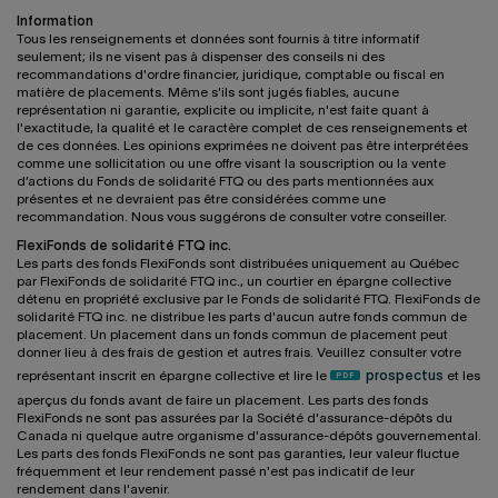
Information
Tous les renseignements et données sont fournis à titre informatif
seulement; ils ne visent pas à dispenser des conseils ni des
recommandations d'ordre financier, juridique, comptable ou fiscal en
matière de placements. Même s'ils sont jugés fiables, aucune
représentation ni garantie, explicite ou implicite, n'est faite quant à
l'exactitude, la qualité et le caractère complet de ces renseignements et
de ces données. Les opinions exprimées ne doivent pas être interprétées
comme une sollicitation ou une offre visant la souscription ou la vente
d’actions du Fonds de solidarité FTQ ou des parts mentionnées aux
présentes et ne devraient pas être considérées comme une
recommandation. Nous vous suggérons de consulter votre conseiller.
FlexiFonds de solidarité FTQ inc.
Les parts des fonds FlexiFonds sont distribuées uniquement au Québec
par FlexiFonds de solidarité FTQ inc., un courtier en épargne collective
détenu en propriété exclusive par le Fonds de solidarité FTQ. FlexiFonds de
solidarité FTQ inc. ne distribue les parts d'aucun autre fonds commun de
placement. Un placement dans un fonds commun de placement peut
donner lieu à des frais de gestion et autres frais. Veuillez consulter votre
représentant inscrit en épargne collective et lire le
prospectus
et les
aperçus du fonds avant de faire un placement. Les parts des fonds
FlexiFonds ne sont pas assurées par la Société d'assurance-dépôts du
Canada ni quelque autre organisme d'assurance-dépôts gouvernemental.
Les parts des fonds FlexiFonds ne sont pas garanties, leur valeur fluctue
fréquemment et leur rendement passé n'est pas indicatif de leur
rendement dans l'avenir.