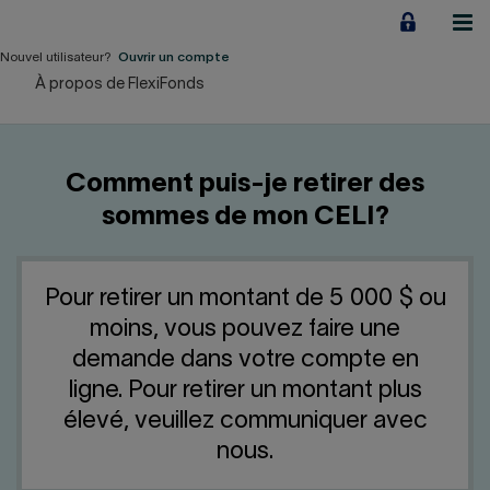
Aller
au
contenu
Nouvel utilisateur?
Ouvrir un compte
À propos de FlexiFonds
Particuliers
Employeurs
Comment puis-je retirer des
Financement d'entreprise
sommes de mon CELI?
Notre Impact
Pour retirer un montant de 5 000 $ ou
À propos
moins, vous pouvez faire une
demande dans votre compte en
LIENS RAPIDES
ligne. Pour retirer un montant plus
élevé, veuillez communiquer avec
Accueil
Carrière
nous.