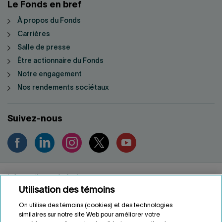
Le Fonds en bref
À propos du Fonds
Carrières
Salle de presse
Être actionnaire du Fonds
Notre engagement
Nos rendements sociétaux
Suivez-nous
Informations générales
Utilisation des témoins
Renseignements personnels
Conditions d'utilisation
On utilise des témoins (cookies) et des technologies
Accessibilité
similaires sur notre site Web pour améliorer votre