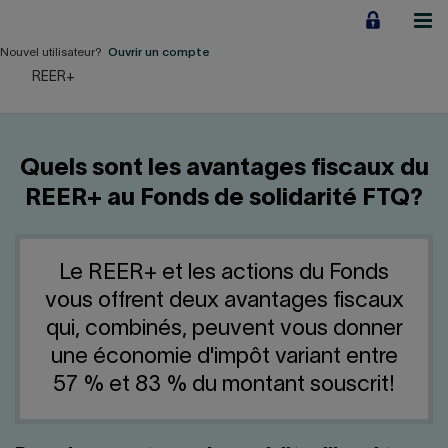
Aller
au
contenu
Nouvel utilisateur?
Ouvrir un compte
REER+
Particuliers
Employeurs
Quels sont les avantages fiscaux du
Financement d'entreprise
REER+ au Fonds de solidarité FTQ?
Notre Impact
Le REER+ et les actions du Fonds
À propos
vous offrent deux avantages fiscaux
qui, combinés, peuvent vous donner
LIENS RAPIDES
une économie d'impôt variant entre
57 % et 83 % du montant souscrit!
Accueil
Carrière