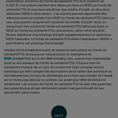
souscription d'actions du Fonds de solidarité FTQ d'un montant de
5 000 $. Ces actions peuvent être détenues dans un REER au Fonds de
solidarité FTQ et vous faire bénéficier des crédits d'impôt, en plus de la
déduction REER à votre revenu. Ces actions peuvent également être
détenues dans un compte hors REER au Fonds de solidarité FTQ. Dans ce
cas, vous pouvez uniquement réclamer les crédits d'impôt. Ainsi, en
souscrivant des actions du Fonds de solidarité FTQ détenues dans un
REER au Fonds de solidarité FTQ, vous pouvez, selon votre situation
fiscale, bénéficier d'économies d'impôt supplémentaires à la déduction
REER habituelle. Le Fonds de solidarité FTQ utilise l'expression « REER+ »
pour illustrer cet avantage fiscal bonifié.
Veuillez lire le prospectus avant de souscrire des actions du Fonds de
solidarité FTQ. Vous pouvez vous procurer un exemplaire du
prospectus
sur le site Web fondsftq.com, auprès d'un responsable
local ou aux bureaux du Fonds de solidarité FTQ. Chaque taux de
rendement indiqué est un taux de rendement total composé annuel
historique qui tient compte des fluctuations de la valeur des actions et du
réinvestissement de tous les dividendes et ne tient pas compte de l'impôt
sur le revenu payable par un porteur, qui aurait pour effet de réduire le
rendement. Les actions du Fonds de solidarité FTQ ne sont pas garanties,
leur valeur fluctue et leur rendement passé n'est pas indicatif de leur
rendement dans l'avenir.