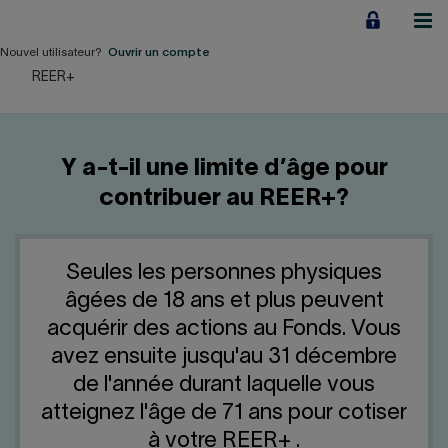
Aller
au
contenu
Nouvel utilisateur?
Ouvrir un compte
REER+
Particuliers
Employeurs
Y a-t-il une limite d’âge pour
Financement d'entreprise
contribuer au REER+?
Notre Impact
Seules les personnes physiques
À propos
âgées de 18 ans et plus peuvent
acquérir des actions au Fonds. Vous
LIENS RAPIDES
avez ensuite jusqu'au 31 décembre
de l'année durant laquelle vous
Accueil
Carrière
atteignez l'âge de 71 ans pour cotiser
à votre REER+ .