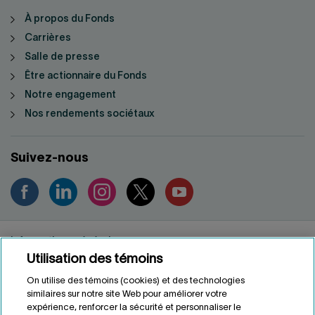
À propos du Fonds
Carrières
Salle de presse
Être actionnaire du Fonds
Notre engagement
Nos rendements sociétaux
Suivez-nous
Informations générales
Utilisation des témoins
Renseignements personnels
Conditions d'utilisation
On utilise des témoins (cookies) et des technologies
Accessibilité
similaires sur notre site Web pour améliorer votre
expérience, renforcer la sécurité et personnaliser le
Personnaliser les témoins