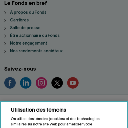
Le Fonds en bref
À propos du Fonds
Carrières
Salle de presse
Être actionnaire du Fonds
Notre engagement
Nos rendements sociétaux
Suivez-nous
Informations générales
Utilisation des témoins
Renseignements personnels
Conditions d'utilisation
On utilise des témoins (cookies) et des technologies
Accessibilité
similaires sur notre site Web pour améliorer votre