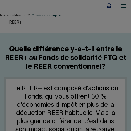
Aller
au
contenu
Nouvel utilisateur?
Ouvrir un compte
REER+
Particuliers
Employeurs
Quelle différence y-a-t-il entre le
Financement d'entreprise
REER+ au Fonds de solidarité FTQ et
le REER conventionnel?
Notre Impact
À propos
Le REER+ est composé d'actions du
Fonds, qui vous offrent 30 %
LIENS RAPIDES
d'économies d'impôt en plus de la
déduction REER habituelle. Mais la
Accueil
Carrière
plus grande différence, c'est dans
son impact social qu'on la retrouve.