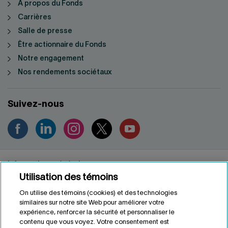
À propos du Fonds
Carrières
Salle de presse
Être actionnaire du Fonds
Notre engagement
Nos rendements sociétaux
Suivez-nous
Informations générales
Utilisation des témoins
Renseignements personnels
Conditions d'utilisation
On utilise des témoins (cookies) et des technologies
Accessibilité
similaires sur notre site Web pour améliorer votre
expérience, renforcer la sécurité et personnaliser le
Personnaliser les témoins
contenu que vous voyez. Votre consentement est