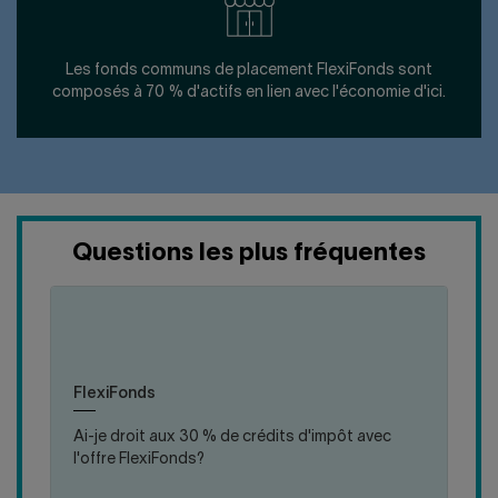
Les fonds communs de placement FlexiFonds sont
composés à 70 % d'actifs en lien avec l'économie d'ici.
Questions les plus fréquentes
Les 30 % de crédits d'impôt sont uniquement
offerts lorsque vous cotisez à des actions A du
cliquer
cliquer
Fonds. Ainsi, aucun crédit d'impôt relatif à un
pour
pour
fonds de travailleurs n'est applicable à
fermer
ouvrir
FlexiFonds. Avec les produits FlexiFonds, vous
FlexiFonds
la
la
profitez des avantages fiscaux des véhicules
réponse
réponse
d'épargne proposés et de la possibilité
Ai-je droit aux 30 % de crédits d'impôt avec
d'accéder facilement à vos avoirs, au moment où
l'offre FlexiFonds?
vous en avez besoin.