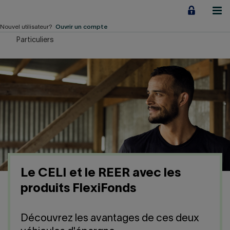
Aller
au
contenu
Nouvel utilisateur?
Ouvrir un compte
Particuliers
Particuliers
Employeurs
Financement d'entreprise
Notre Impact
À propos
Le CELI et le REER avec les
LIENS RAPIDES
produits FlexiFonds
Accueil
Carrière
Découvrez les avantages de ces deux