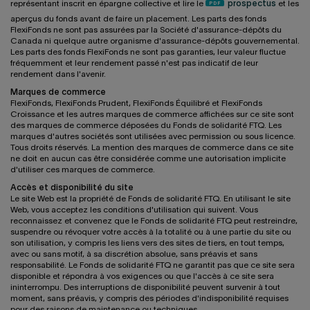
représentant inscrit en épargne collective et lire le
prospectus
et les
aperçus du fonds avant de faire un placement. Les parts des fonds
FlexiFonds ne sont pas assurées par la Société d'assurance-dépôts du
Canada ni quelque autre organisme d'assurance-dépôts gouvernemental.
Les parts des fonds FlexiFonds ne sont pas garanties, leur valeur fluctue
fréquemment et leur rendement passé n'est pas indicatif de leur
rendement dans l'avenir.
Marques de commerce
FlexiFonds, FlexiFonds Prudent, FlexiFonds Équilibré et FlexiFonds
Croissance et les autres marques de commerce affichées sur ce site sont
des marques de commerce déposées du Fonds de solidarité FTQ. Les
marques d'autres sociétés sont utilisées avec permission ou sous licence.
Tous droits réservés. La mention des marques de commerce dans ce site
ne doit en aucun cas être considérée comme une autorisation implicite
d'utiliser ces marques de commerce.
Accès et disponibilité du site
Le site Web est la propriété de Fonds de solidarité FTQ. En utilisant le site
Web, vous acceptez les conditions d'utilisation qui suivent. Vous
reconnaissez et convenez que le Fonds de solidarité FTQ peut restreindre,
suspendre ou révoquer votre accès à la totalité ou à une partie du site ou
son utilisation, y compris les liens vers des sites de tiers, en tout temps,
avec ou sans motif, à sa discrétion absolue, sans préavis et sans
responsabilité. Le Fonds de solidarité FTQ ne garantit pas que ce site sera
disponible et répondra à vos exigences ou que l'accès à ce site sera
ininterrompu. Des interruptions de disponibilité peuvent survenir à tout
moment, sans préavis, y compris des périodes d'indisponibilité requises
pour des raisons de maintenance ou techniques.