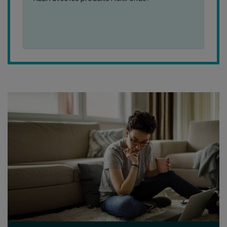
:
PLUS DE DÉTAILS
COMMENT
PUIS-
JE
RETIRER
DES
SOMMES
DE
MON
REER
AVEC
LES
PRODUITS
FLEXIFONDS?