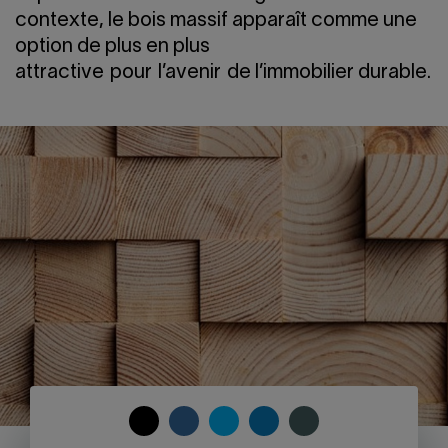
Nous joindre
Salle de presse
contexte, le bois massif apparaît comme une
option de plus en plus
English
attractive pour l’avenir de l’immobilier durable.
COPY
SHARE
SHARE
SHARE
SHARE