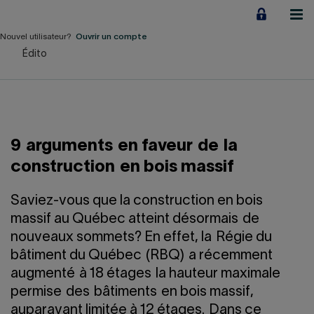
Aller
au
contenu
Nouvel utilisateur?
Ouvrir un compte
Édito
Particuliers
Employeurs
Financement d'entreprise
9 arguments en faveur de la
Notre Impact
construction en bois massif
À propos
Saviez-vous que la construction en bois
massif au Québec atteint désormais de
nouveaux sommets? En effet, la Régie du
LIENS RAPIDES
bâtiment du Québec (RBQ) a récemment
augmenté à 18 étages la hauteur maximale
Accueil
Carrière
permise des bâtiments en bois massif,
auparavant limitée à 12 étages. Dans ce