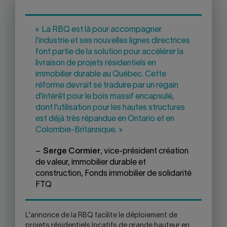
TO
ON
ON
ON
ON
CLIPBOARD
FACEBOOK
TWITTER
LINKEDIN
SKYPE
-
« La RBQ est là pour accompagner
WARNING,
l'industrie et ses nouvelles lignes directrices
THIS
LINK
font partie de la solution pour accélérer la
WILL
livraison de projets résidentiels en
OPEN
immobilier durable au Québec. Cette
YOUR
réforme devrait se traduire par un regain
SKYPE
d'intérêt pour le bois massif encapsulé,
APPLICATION.
dont l'utilisation pour les hautes structures
est déjà très répandue en Ontario et en
Colombie-Britannique. »
–
Serge Cormier
, vice-président création
de valeur, immobilier durable et
construction, Fonds immobilier de solidarité
FTQ
L'annonce de la RBQ facilite le déploiement de
projets résidentiels locatifs de grande hauteur en