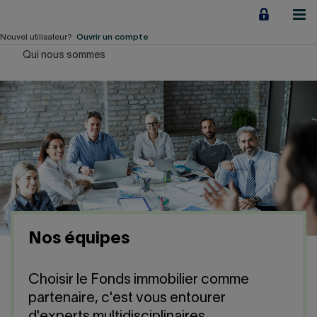
Aller
au
contenu
Nouvel utilisateur?
Ouvrir un compte
Qui nous sommes
Particuliers
Employeurs
Financement d'entreprise
Notre Impact
À propos
Nos équipes
LIENS RAPIDES
Choisir le Fonds immobilier comme
Accueil
Carrière
partenaire, c'est vous entourer