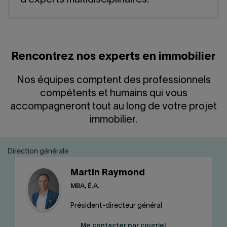
d'experts multidisciplinaires.
Nous joindre
Salle de presse
English
Rencontrez nos experts en immobilier
Nos équipes comptent des professionnels
compétents et humains qui vous
accompagneront tout au long de votre projet
immobilier.
Direction générale
Martin Raymond
MBA, É.A.
Président-directeur général
Me contacter par courriel