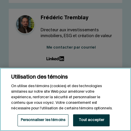
Frédéric Tremblay
Directeur aux investissements
immobiliers, ESG et création de valeur
Me contacter par courriel
Utilisation des témoins
Audrée Campeau-
On utilise des témoins (cookies) et des technologies
Létourneau
similaires sur notre site Web pour améliorer votre
expérience, renforcer la sécurité et personnaliser le
Conseillère, ESG, création de valeur et
contenu que vous voyez. Votre consentement est
immobilier durable
nécessaire pour l'utilisation de certains témoins optionnels.
Me contacter par courriel
Personnaliser les témoins
Tout accepter