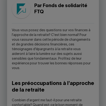
-
Par Fonds de solidarité
WARNING,
FTQ
THIS
LINK
WILL
OPEN
V
ous vous posez des questions sur vos finances à
YOUR
l'approche de la retraite? C'est bien normal! Pour
SKYPE
vous rassurer dans cette période de changements
APPLICATION.
et de grandes décisions financières, ces
témoignages d'épargnants à la retraite vous
aideront à faire la lumière sur des sujets aussi
sensibles que fondamentaux. Profitez de leur
expérience pour trouver les bonnes réponses pour
vous.
Les préoccupations à l'approche
de la retraite
Combien d'argent me faut-il pour une retraite
confortable? Quand est-ce le bon moment de