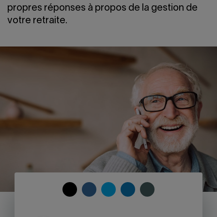
Nous joindre
Salle de presse
propres réponses à propos de la gestion de
votre retraite.
English
COPY
SHARE
SHARE
SHARE
SHARE
TO
ON
ON
ON
ON
CLIPBOARD
FACEBOOK
TWITTER
LINKEDIN
SKYPE