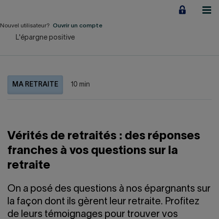
Aller
au
contenu
Nouvel utilisateur?
Ouvrir un compte
L'épargne positive
Particuliers
Employeurs
MA RETRAITE
10 min
Financement d'entreprise
Notre Impact
Vérités de retraités : des réponses
À propos
franches à vos questions sur la
retraite
LIENS RAPIDES
On a posé des questions à nos épargnants sur
Accueil
Carrière
la façon dont ils gèrent leur retraite. Profitez
de leurs témoignages pour trouver vos