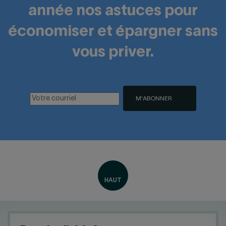
année nos astuces pour
économiser et épargner sans
vous priver.
M'ABONNER