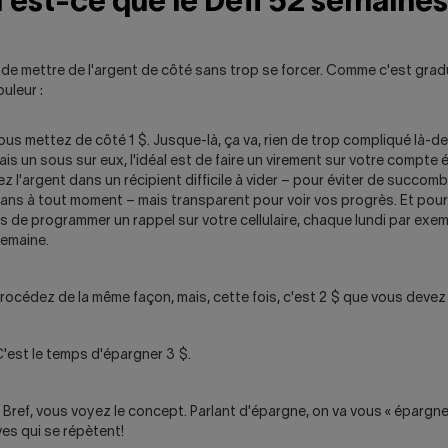
'est-ce que le Défi 52 semaine
de mettre de l'argent de côté sans trop se forcer. Comme c'est gradu
uleur :
Vous mettez de côté 1 $. Jusque-là, ça va, rien de trop compliqué là-
ais un sous sur eux, l'idéal est de faire un virement sur votre compte 
z l'argent dans un récipient difficile à vider – pour éviter de succomb
ans à tout moment – mais transparent pour voir vos progrès. Et pour 
 de programmer un rappel sur votre cellulaire, chaque lundi par exem
semaine.
Procédez de la même façon, mais, cette fois, c'est 2 $ que vous devez
C'est le temps d'épargner 3 $.
e. Bref, vous voyez le concept. Parlant d'épargne, on va vous « épargne
ves qui se répètent!