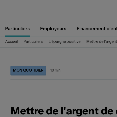
Aller
au
contenu
Particuliers
Employeurs
Financement d'ent
Accueil
Particuliers
L'épargne positive
Mettre de l'argent
MON QUOTIDIEN
10 min
Mettre de l'argent de