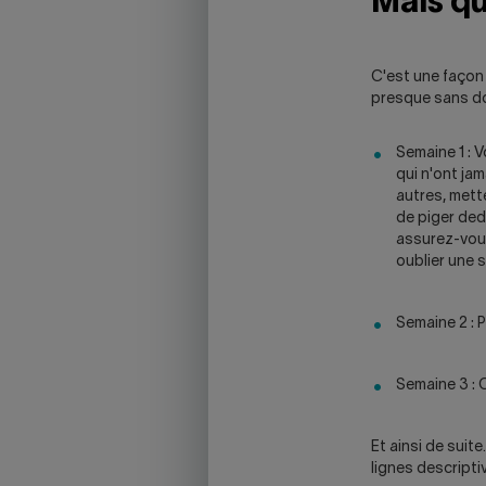
Mais qu
SKYPE
APPLICATION.
C'est une façon 
presque sans do
Semaine 1 : 
qui n'ont jam
autres, mette
de piger ded
assurez-vous
oublier une 
Semaine 2 : 
Semaine 3 : 
Et ainsi de suit
lignes descripti