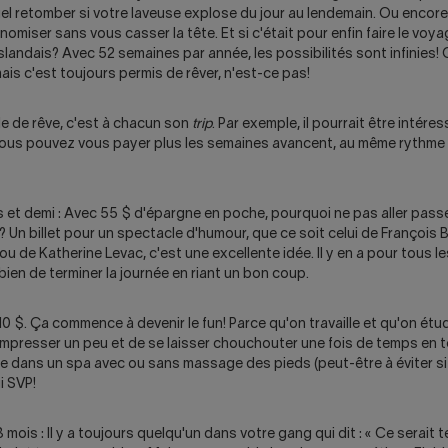
el retomber si votre laveuse explose du jour au lendemain. Ou encore
omiser sans vous casser la tête. Et si c'était pour enfin faire le voy
islandais? Avec 52 semaines par année, les possibilités sont infinies! 
, mais c'est toujours permis de rêver, n'est-ce pas!
e de rêve, c'est à chacun son
trip
. Par exemple, il pourrait être intére
vous pouvez vous payer plus les semaines avancent, au même rythme
 et demi : Avec 55 $ d'épargne en poche, pourquoi ne pas aller passe
? Un billet pour un spectacle d'humour, que ce soit celui de François Be
 ou de Katherine Levac, c'est une excellente idée. Il y en a pour tous l
 bien de terminer la journée en riant un bon coup.
0 $. Ça commence à devenir le fun! Parce qu'on travaille et qu'on étudie
mpresser un peu et de se laisser chouchouter une fois de temps en 
e dans un spa avec ou sans massage des pieds (peut-être à éviter si
i SVP!
mois : Il y a toujours quelqu'un dans votre gang qui dit : « Ce serait t