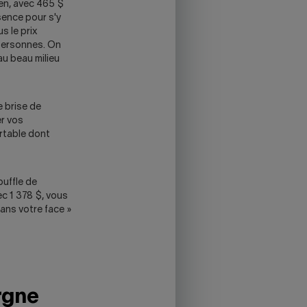
ien, avec 465 $
sence pour s'y
s le prix
 personnes. On
au beau milieu
e brise de
er vos
ortable dont
ouffle de
c 1 378 $, vous
dans votre face »
rgne