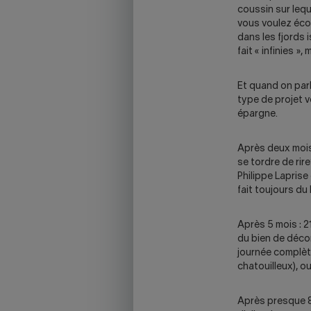
coussin sur lequ
vous voulez écon
dans les fjords 
fait « infinies »
Et quand on parl
type de projet 
épargne.
Après deux mois
se tordre de rire
Philippe Laprise
fait toujours du
Après 5 mois : 21
du bien de déco
journée complèt
chatouilleux), ou
Après presque 8 