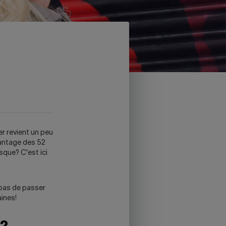
er revient un peu
vantage des 52
sque? C'est ici
a pas de passer
aines!