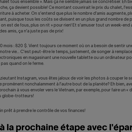
chalet tous ensemble ». Mais ça ne semble jamais se concrétiser. Eh b
he, ça devient possible! Ce montant couvrirait le prix du chalet, l'es
rriture à acheter. On s'entend que plus le nombre d'amis augmente, plu
sant, puisque tous les coûts se divisent en un plus grand nombre de
s on est de fous, plus on rit » pour rien! Et s'amuser tout un week-end 
des amis, ça n'a juste pas de prix!
 mois : 820 $. Vient toujours ce moment où on a besoin de sentir un
otre vie... C'est peut-être le temps, justement, de songer à remplac
lectroniques en magasinant une nouvelle tablette ou un ordinateur p
e pas quand on le ferme.
 zieutant Instagram, vous êtes jaloux de voir les photos à couper le s
e promènent nonchalamment à l'autre bout de la planète? Eh bien, ave
 prochain à vous envoler vers le Vietnam, par exemple, pour faire un « 
s globe-trotteurs!
fin prêt à prendre le contrôle de vos finances!
à la prochaine étape avec l'épa