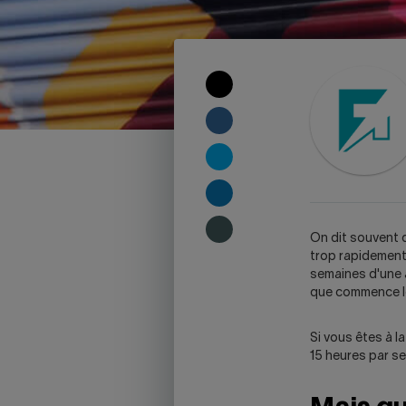
COPY
TO
CLIPBOARD
SHARE
ON
FACEBOOK
SHARE
ON
TWITTER
SHARE
ON
LINKEDIN
SHARE
O
n dit souvent 
ON
trop rapidement 
SKYPE
semaines d'une a
-
que commence le
WARNING,
THIS
Si vous êtes à l
LINK
15 heures par se
WILL
OPEN
YOUR