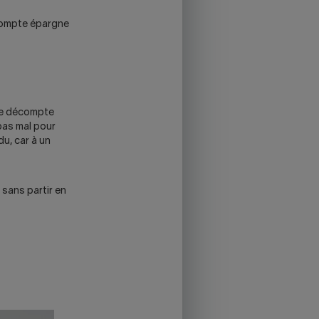
 compte épargne
tre décompte
pas mal pour
du, car à un
 sans partir en