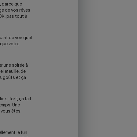
, parce que
age de vos rêves
OK, pas tout à
ssant de voir quel
 que votre
r une soirée à
llefeuille, de
es goûts et ça
 si fort, ça fait
temps. Une
 vous êtes
ellement le fun