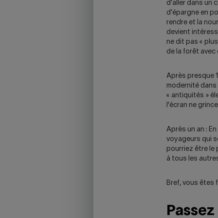
d'aller dans un 
d'épargne en poc
rendre et la nou
devient intéres
ne dit pas « plu
de la forêt avec 
Après presque 10
modernité dans n
« antiquités » é
l'écran ne grinc
Après un an : En
voyageurs qui s
pourriez être le
à tous les autre
Bref, vous êtes 
Passez 