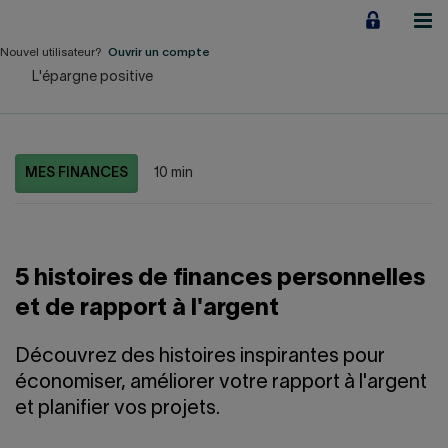
Aller
au
contenu
Nouvel utilisateur?
Ouvrir un compte
L'épargne positive
Particuliers
Employeurs
MES FINANCES
10 min
Financement d'entreprise
Notre Impact
5 histoires de finances personnelles
À propos
et de rapport à l'argent
LIENS RAPIDES
Découvrez des histoires inspirantes pour
économiser, améliorer votre rapport à l'argent
Accueil
Carrière
et planifier vos projets.