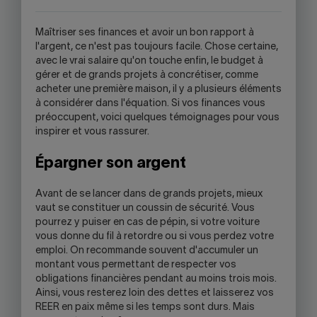
WILL
OPEN
M
aîtriser ses finances et avoir un bon rapport à
YOUR
l'argent, ce n'est pas toujours facile. Chose certaine,
SKYPE
avec le vrai salaire qu'on touche enfin, le budget à
APPLICATION.
gérer et de grands projets à concrétiser, comme
acheter une première maison, il y a plusieurs éléments
à considérer dans l'équation. Si vos finances vous
préoccupent, voici quelques témoignages pour vous
inspirer et vous rassurer.
Épargner son argent
Avant de se lancer dans de grands projets, mieux
vaut se constituer un coussin de sécurité. Vous
pourrez y puiser en cas de pépin, si votre voiture
vous donne du fil à retordre ou si vous perdez votre
emploi. On recommande souvent d'accumuler un
montant vous permettant de respecter vos
obligations financières pendant au moins trois mois.
Ainsi, vous resterez loin des dettes et laisserez vos
REER en paix même si les temps sont durs. Mais