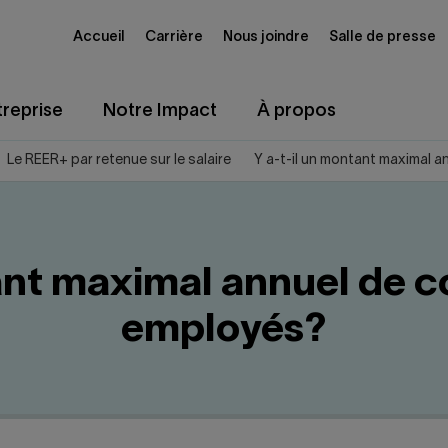
Accueil
Carrière
Nous joindre
Salle de presse
reprise
Notre Impact
À propos
Le REER+ par retenue sur le salaire
Y a-t-il un montant maximal a
ant maximal annuel de co
employés?