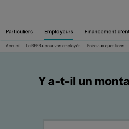
Aller
au
contenu
Particuliers
Employeurs
Financement d'ent
Accueil
Le REER+ pour vos employés
Foire aux questions
Y a-t-il un mont