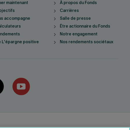
er maintenant
À propos du Fonds
jectifs
Carrières
us accompagne
Salle de presse
lculateurs
Être actionnaire du Fonds
endements
Notre engagement
 L'épargne positive
Nos rendements sociétaux