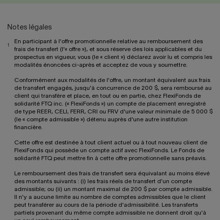
Notes légales
En participant à l'offre promotionnelle relative au remboursement des
1
frais de transfert (l'« offre »), et sous réserve des lois applicables et du
prospectus en vigueur, vous (le « client ») déclarez avoir lu et compris les
modalités énoncées ci-après et acceptez de vous y soumettre.
Conformément aux modalités de l'offre, un montant équivalent aux frais
de transfert engagés, jusqu'à concurrence de 200 $, sera remboursé au
client qui transfère et place, en tout ou en partie, chez FlexiFonds de
solidarité FTQ inc. (« FlexiFonds ») un compte de placement enregistré
de type REER, CELI, FERR, CRI ou FRV d'une valeur minimale de 5 000 $
(le « compte admissible ») détenu auprès d'une autre institution
financière.
Cette offre est destinée à tout client actuel ou à tout nouveau client de
FlexiFonds qui possède un compte actif avec FlexiFonds. Le Fonds de
solidarité FTQ peut mettre fin à cette offre promotionnelle sans préavis.
Le remboursement des frais de transfert sera équivalant au moins élevé
des montants suivants : (i) les frais réels de transfert d'un compte
admissible; ou (ii) un montant maximal de 200 $ par compte admissible.
Il n'y a aucune limite au nombre de comptes admissibles que le client
peut transférer au cours de la période d'admissibilité. Les transferts
partiels provenant du même compte admissible ne donnent droit qu'à