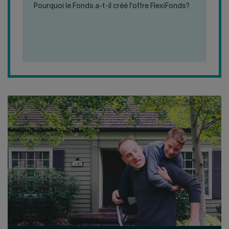
comme c'est le cas pour FlexiFonds de solidarité
Pourquoi le Fonds a-t-il créé l'offre FlexiFonds?
FTQ inc.
:
PLUS DE DÉTAILS
POURQUOI
LE
FONDS
A-
T-
IL
CRÉÉ
L'OFFRE
FLEXIFONDS?