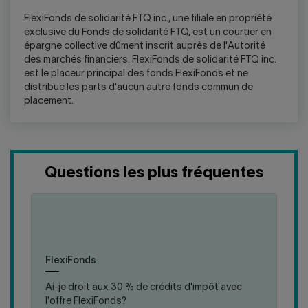
FlexiFonds de solidarité FTQ inc., une filiale en propriété
exclusive du Fonds de solidarité FTQ, est un courtier en
épargne collective dûment inscrit auprès de l'Autorité
des marchés financiers. FlexiFonds de solidarité FTQ inc.
est le placeur principal des fonds FlexiFonds et ne
distribue les parts d'aucun autre fonds commun de
placement.
Questions les plus fréquentes
Les 30 % de crédits d'impôt sont uniquement
offerts lorsque vous cotisez à des actions A du
cliquer
cliquer
Fonds. Ainsi, aucun crédit d'impôt relatif à un
pour
pour
fonds de travailleurs n'est applicable à
fermer
ouvrir
FlexiFonds. Avec les produits FlexiFonds, vous
FlexiFonds
la
la
profitez des avantages fiscaux des véhicules
réponse
réponse
d'épargne proposés et de la possibilité
Ai-je droit aux 30 % de crédits d'impôt avec
d'accéder facilement à vos avoirs, au moment où
l'offre FlexiFonds?