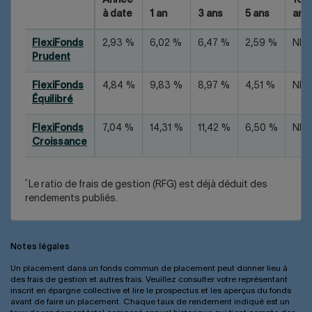
Année
10
à date
1 an
3 ans
5 ans
ans
FlexiFonds
2,93 %
6,02 %
6,47 %
2,59 %
ND
Prudent
FlexiFonds
4,84 %
9,83 %
8,97 %
4,51 %
ND
Équilibré
FlexiFonds
7,04 %
14,31 %
11,42 %
6,50 %
ND
Croissance
*
Le ratio de frais de gestion (RFG) est déjà déduit des
rendements publiés.
Notes légales
Un placement dans un fonds commun de placement peut donner lieu à
des frais de gestion et autres frais. Veuillez consulter votre représentant
inscrit en épargne collective et lire le prospectus et les aperçus du fonds
avant de faire un placement. Chaque taux de rendement indiqué est un