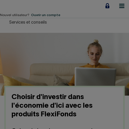
Aller
au
contenu
Nouvel utilisateur?
Ouvrir un compte
Services et conseils
Particuliers
Employeurs
Financement d'entreprise
Notre Impact
À propos
Choisir d'investir dans
LIENS RAPIDES
l'économie d'ici avec les
produits FlexiFonds
Accueil
Carrière