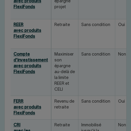
avec produits
épargne
FlexiFonds
projet
REER
Retraite
Sans condition
Oui
avec produits
FlexiFonds
Compte
Maximiser
Sans condition
Non
d'investissement
son
avec produits
épargne
FlexiFonds
au-delà de
la limite
REER et
CELI
FERR
Revenu de
Sans condition
Oui
avec produits
retraite
FlexiFonds
CRI
Retraite
Immobilisé
Non