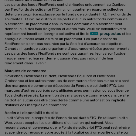
Les parts des fonds FlexiFonds sont distribuées uniquement au Québec
par FlexiFonds de solidarité FTQ inc., un courtier en épargne collective
détenu en propriété exclusive par le Fonds de solidarité FTQ. FlexiFonds de
solidarité FTQ inc. ne distribue les parts d'aucun autre fonds commun de
placement. Un placement dans un fonds commun de placement peut
donner lieu à des frais de gestion et autres frais. Veuillez consulter votre
représentant inscrit en épargne collective et lire le
prospectus
et les
aperçus du fonds avant de faire un placement. Les parts des fonds
FlexiFonds ne sont pas assurées par la Société d'assurance-dépôts du
Canada ni quelque autre organisme d'assurance-dépôts gouvernemental.
Les parts des fonds FlexiFonds ne sont pas garanties, leur valeur fluctue
fréquemment et leur rendement passé n'est pas indicatif de leur
rendement dans l'avenir.
Marques de commerce
FlexiFonds, FlexiFonds Prudent, FlexiFonds Équilibré et FlexiFonds
Croissance et les autres marques de commerce affichées sur ce site sont
des marques de commerce déposées du Fonds de solidarité FTQ. Les
marques d'autres sociétés sont utilisées avec permission ou sous licence.
Tous droits réservés. La mention des marques de commerce dans ce site
ne doit en aucun cas être considérée comme une autorisation implicite
d'utiliser ces marques de commerce.
Accès et disponibilité du site
Le site Web est la propriété de Fonds de solidarité FTQ. En utilisant le site
Web, vous acceptez les conditions d'utilisation qui suivent. Vous
reconnaissez et convenez que le Fonds de solidarité FTQ peut restreindre,
suspendre ou révoquer votre accès à la totalité ou à une partie du site ou