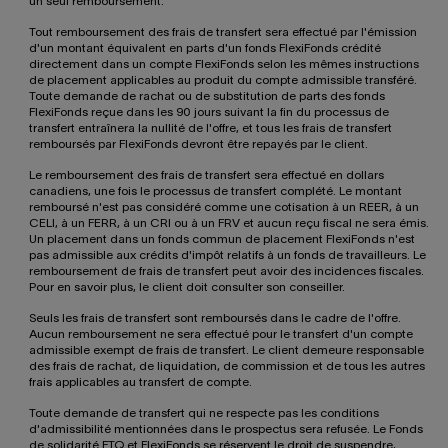
un seul remboursement.
Tout remboursement des frais de transfert sera effectué par l'émission
d'un montant équivalent en parts d'un fonds FlexiFonds crédité
directement dans un compte FlexiFonds selon les mêmes instructions
de placement applicables au produit du compte admissible transféré.
Toute demande de rachat ou de substitution de parts des fonds
FlexiFonds reçue dans les 90 jours suivant la fin du processus de
transfert entraînera la nullité de l'offre, et tous les frais de transfert
remboursés par FlexiFonds devront être repayés par le client.
Le remboursement des frais de transfert sera effectué en dollars
canadiens, une fois le processus de transfert complété. Le montant
remboursé n'est pas considéré comme une cotisation à un REER, à un
CELI, à un FERR, à un CRI ou à un FRV et aucun reçu fiscal ne sera émis.
Un placement dans un fonds commun de placement FlexiFonds n'est
pas admissible aux crédits d'impôt relatifs à un fonds de travailleurs. Le
remboursement de frais de transfert peut avoir des incidences fiscales.
Pour en savoir plus, le client doit consulter son conseiller.
Seuls les frais de transfert sont remboursés dans le cadre de l'offre.
Aucun remboursement ne sera effectué pour le transfert d'un compte
admissible exempt de frais de transfert. Le client demeure responsable
des frais de rachat, de liquidation, de commission et de tous les autres
frais applicables au transfert de compte.
Toute demande de transfert qui ne respecte pas les conditions
d'admissibilité mentionnées dans le prospectus sera refusée. Le Fonds
de solidarité FTQ et FlexiFonds se réservent le droit de suspendre,