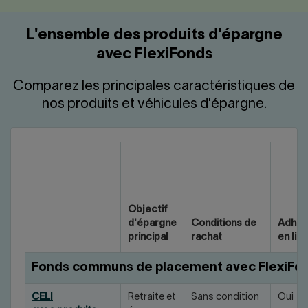
L'ensemble des produits d'épargne
avec FlexiFonds
Comparez les principales caractéristiques de
nos produits et véhicules d'épargne.
Objectif
d'épargne
Conditions de
Adhés
principal
rachat
en lig
Fonds communs de placement avec FlexiFo
CELI
Retraite et
Sans condition
Oui