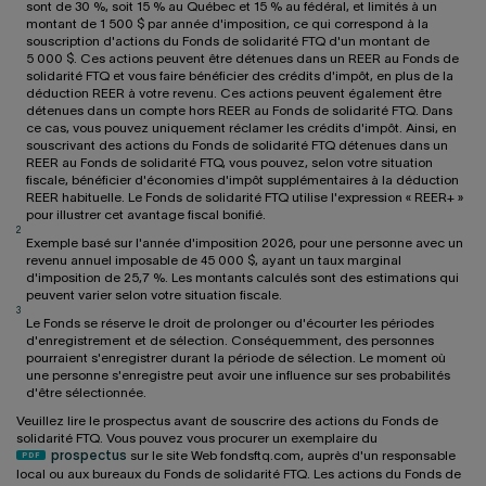
sont de 30 %, soit 15 % au Québec et 15 % au fédéral, et limités à un
montant de 1 500 $ par année d'imposition, ce qui correspond à la
souscription d'actions du Fonds de solidarité FTQ d'un montant de
5 000 $. Ces actions peuvent être détenues dans un REER au Fonds de
solidarité FTQ et vous faire bénéficier des crédits d'impôt, en plus de la
déduction REER à votre revenu. Ces actions peuvent également être
détenues dans un compte hors REER au Fonds de solidarité FTQ. Dans
ce cas, vous pouvez uniquement réclamer les crédits d'impôt. Ainsi, en
souscrivant des actions du Fonds de solidarité FTQ détenues dans un
REER au Fonds de solidarité FTQ, vous pouvez, selon votre situation
fiscale, bénéficier d'économies d'impôt supplémentaires à la déduction
REER habituelle. Le Fonds de solidarité FTQ utilise l'expression « REER+ »
pour illustrer cet avantage fiscal bonifié.
2
Exemple basé sur l'année d'imposition 2026, pour une personne avec un
revenu annuel imposable de 45 000 $, ayant un taux marginal
d'imposition de 25,7 %. Les montants calculés sont des estimations qui
peuvent varier selon votre situation fiscale.
3
Le Fonds se réserve le droit de prolonger ou d'écourter les périodes
d'enregistrement et de sélection. Conséquemment, des personnes
pourraient s'enregistrer durant la période de sélection. Le moment où
une personne s'enregistre peut avoir une influence sur ses probabilités
d'être sélectionnée.
Veuillez lire le prospectus avant de souscrire des actions du Fonds de
solidarité FTQ. Vous pouvez vous procurer un exemplaire du
prospectus
sur le site Web fondsftq.com, auprès d'un responsable
local ou aux bureaux du Fonds de solidarité FTQ. Les actions du Fonds de