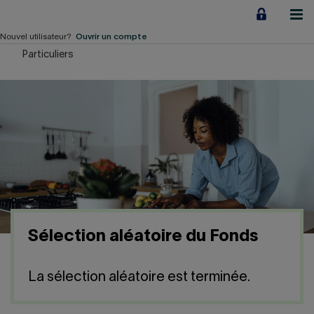
Aller
au
contenu
Nouvel utilisateur?
Ouvrir un compte
Particuliers
Particuliers
Employeurs
Financement d'entreprise
Notre Impact
À propos
Sélection aléatoire du Fonds
LIENS RAPIDES
La sélection aléatoire est terminée.
Accueil
Carrière