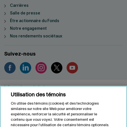
Carrières
Salle de presse
Être actionnaire du Fonds
Notre engagement
Nos rendements sociétaux
Suivez-nous
Informations générales
Utilisation des témoins
Renseignements personnels
Conditions d'utilisation
On utilise des témoins (cookies) et des technologies
Accessibilité
similaires sur notre site Web pour améliorer votre
expérience, renforcer la sécurité et personnaliser le
Personnaliser les témoins
contenu que vous voyez. Votre consentement est
nécessaire pour l'utilisation de certains témoins optionnels.