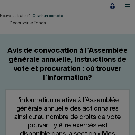
Aller
au
contenu
Nouvel utilisateur?
Ouvrir un compte
Découvrir le Fonds
Particuliers
Employeurs
Avis de convocation à l’Assemblée
Financement d'entreprise
générale annuelle, instructions de
vote et procuration : où trouver
Notre Impact
l’information?
À propos
L’information relative à l’Assemblée
LIENS RAPIDES
générale annuelle des actionnaires
ainsi qu’au nombre de droits de vote
Accueil
Carrière
pouvant y être exercés est
disponible dans la section «
Mes