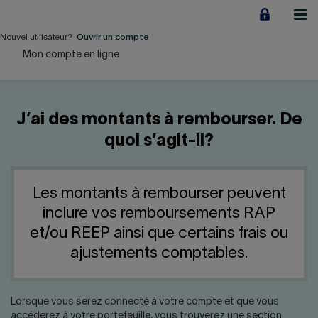
Aller
au
contenu
Nouvel utilisateur?
Ouvrir un compte
Mon compte en ligne
Particuliers
Employeurs
J’ai des montants à rembourser. De
Financement d'entreprise
quoi s’agit-il?
Notre Impact
Les montants à rembourser peuvent
À propos
inclure vos remboursements RAP
et/ou REEP ainsi que certains frais ou
LIENS RAPIDES
ajustements comptables.
Accueil
Carrière
Lorsque vous serez connecté à votre compte et que vous
accéderez à votre portefeuille, vous trouverez une section